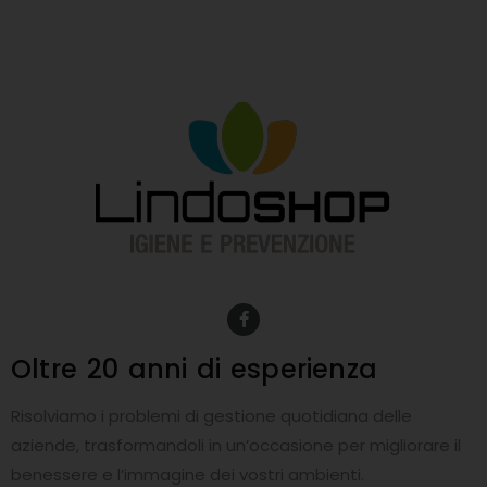
F
a
c
e
Oltre 20 anni
di esperienza
b
o
o
Risolviamo i problemi di gestione quotidiana delle
k
-
aziende, trasformandoli in un’occasione per migliorare il
f
benessere e l’immagine dei vostri ambienti.