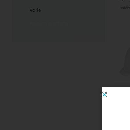
52,8
Varie
Prodotti in offerta
Igie
Cope
get
11,70