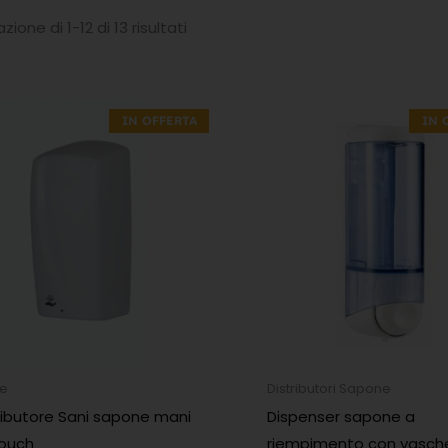
zione di 1-12 di 13 risultati
Il
Il
Il
Il
prezzo
prezzo
prezzo
prezzo
IN OFFERTA
IN 
originale
attuale
originale
attuale
era:
è:
era:
è:
52,80€.
26,40€.
23,90€.
11,95€.
ne
Distributori Sapone
ributore Sani sapone mani
Dispenser sapone a
touch
riempimento con vasch