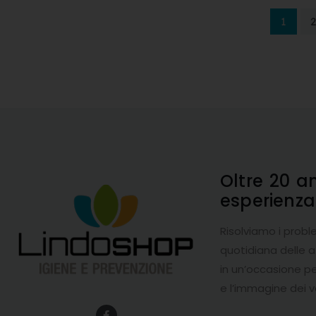
1
Oltre 20 a
esperienz
Risolviamo i probl
quotidiana delle 
in un’occasione pe
e l’immagine dei v
F