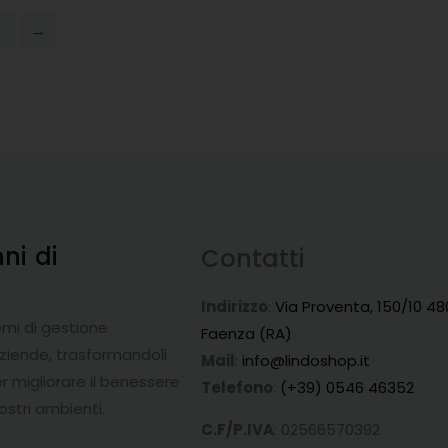
2
→
nni
di
Contatti
a
Indirizzo
:
Via Proventa, 150/10 48
emi di gestione
Faenza (RA)
aziende, trasformandoli
Mail
:
info@lindoshop.it
r migliorare il benessere
Telefono
:
(+39) 0546 46352
ostri ambienti.
C.F/P.IVA
: 02566570392