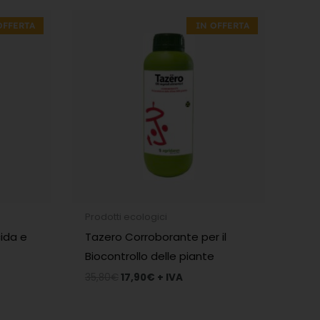
Il
Il
prezzo
prezzo
OFFERTA
IN OFFERTA
originale
attuale
era:
è:
35,80€.
17,90€.
Prodotti ecologici
cida e
Tazero Corroborante per il
Biocontrollo delle piante
35,80
€
17,90
€
+ IVA