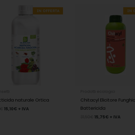
Il
Il
Il
Il
prezzo
prezzo
prezzo
prezzo
IN OFFERTA
IN 
originale
attuale
originale
attuale
era:
è:
era:
è:
31,20€.
15,10€.
31,50€.
15,75€.
insetti
Prodotti ecologici
tticida naturale Ortica
Chitacyl Elicitore Funghi
Battericida
€
15,10
€
+ IVA
31,50
€
15,75
€
+ IVA