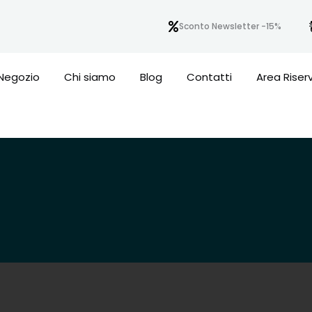
Sconto Newsletter -15%
Negozio
Chi siamo
Blog
Contatti
Area Riser