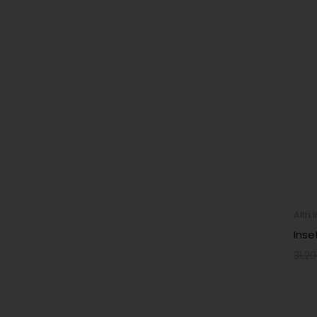
Altri 
Inse
31,20