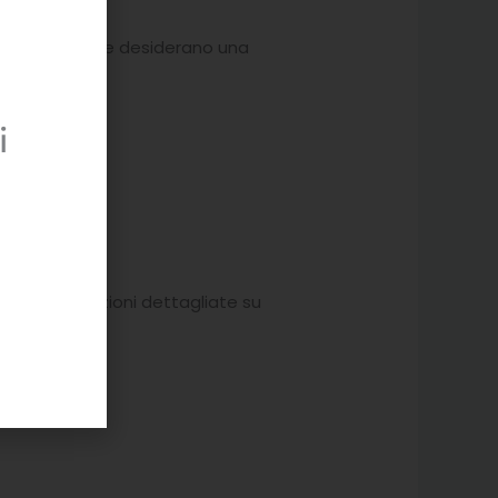
o sconosciuto e desiderano una
i
tro carico.
ta
con indicazioni dettagliate su
O.