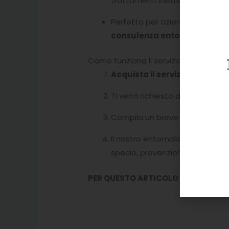
trattamenti inefficaci.
Perfetto per aziende, agricolt
consulenza entomologica qu
Come funziona il servizio:
Acquista il servizio online
.
Ti verrà richiesto di
spedire un
Compila un breve questionario p
Il nostro entomologo analizzerà
specie, prevenzione e azioni co
PER QUESTO ARTICOLO NON PUÒ E