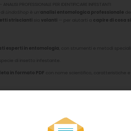
 ANALISI PROFESSIONALE PER IDENTIFICARE INFESTANTI
di
LindoShop
è un’
analisi entomologica professionale
ded
etti striscianti
sia
volanti
— per aiutarti a
capire di cosa s
sti esperti in entomologia
, con strumenti e metodi specialis
specie di insetto infestante.
eta in formato PDF
con nome scientifico, caratteristiche e i
 contattato da un esperto che ti guiderà passo dopo passo da
insetto è fondamentale per scegliere il metodo di lotta più