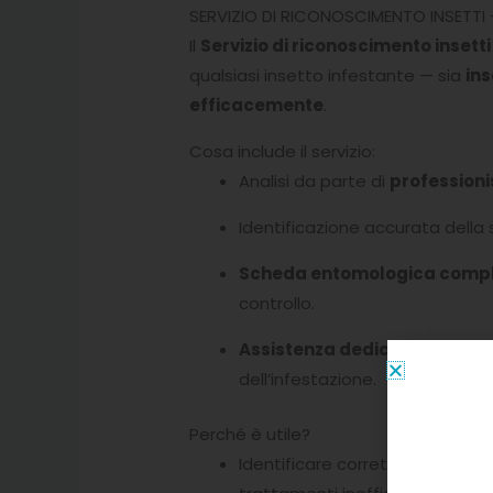
SERVIZIO DI RICONOSCIMENTO INSETTI –
Il
Servizio di riconoscimento insetti
qualsiasi insetto infestante — sia
ins
efficacemente
.
Cosa include il servizio:
Analisi da parte di
professioni
Identificazione accurata della 
Scheda entomologica compl
controllo.
Assistenza dedicata
: verrai
dell’infestazione.
Perché è utile?
Identificare correttamente un 