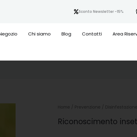
Sconto Newsletter -15%
Negozio
Chi siamo
Blog
Contatti
Area Riser
Home
/
Prevenzione
/
Disinfestazion
Riconoscimento inset