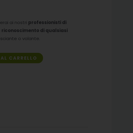
derai ai nostri
professionisti di
l
riconoscimento di qualsiasi
risciante o volante.
AL CARRELLO