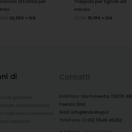
eromoni attrattivi per
Trappola per tignole ad
imici
imbuto
,80
€
22,26
€
+ IVA
21,70
€
15,19
€
+ IVA
nni
di
Contatti
a
Indirizzo
:
Via Proventa, 150/10 48
emi di gestione
Faenza (RA)
aziende, trasformandoli
Mail
:
info@lindoshop.it
r migliorare il benessere
Telefono
:
(+39) 0546 46352
ostri ambienti.