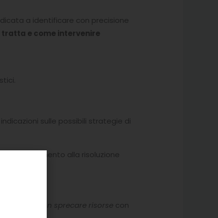
icata a identificare con precisione
i tratta e come intervenire
tici.
ndicazioni sulle possibili strategie di
l riconoscimento alla risoluzione
 efficace e
non sprecare risorse
con