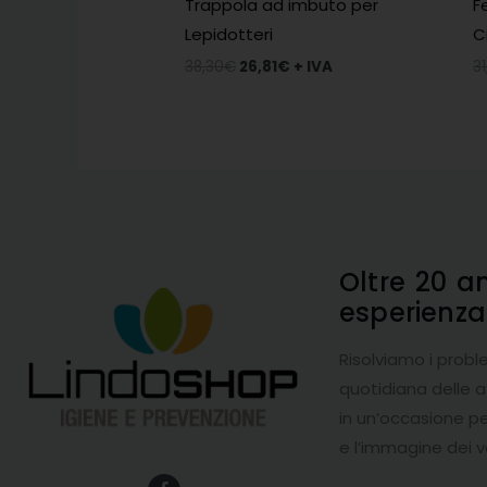
Trappola ad imbuto per
F
Lepidotteri
C
38,30
€
26,81
€
+ IVA
31
Oltre 20 a
esperienz
Risolviamo i probl
quotidiana delle 
in un’occasione pe
e l’immagine dei v
F