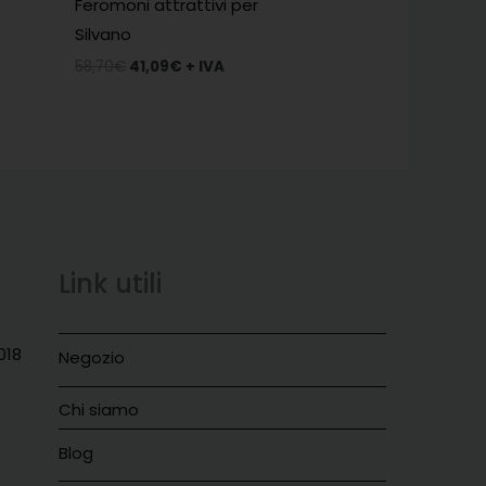
Feromoni attrattivi per
Silvano
58,70
€
41,09
€
+ IVA
Link utili
018
Negozio
Chi siamo
Blog