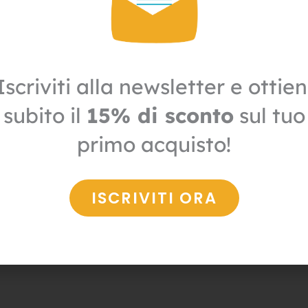
ori, strutture HACCP o privati che hanno avvistato un insett
alificata
.
Iscriviti alla newsletter e ottien
subito il
15% di sconto
sul tuo
 campione dell’infestante
alla nostra sede, con ritiro a nos
primo acquisto!
er fornire informazioni utili al riconoscimento.
 il campione e ti invierà la
scheda entomologica comple
ISCRIVITI ORA
nsigliate.
SSERE EFFETTUATO IL PAGAMENTO TRAMITE CONTRASSEGN