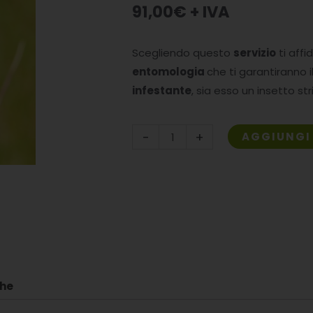
91,00
€
+ IVA
Scegliendo questo
servizio
ti affi
entomologia
che ti garantiranno i
infestante
, sia esso un insetto st
Riconoscimento
-
+
AGGIUNGI 
insetti
quantità
che