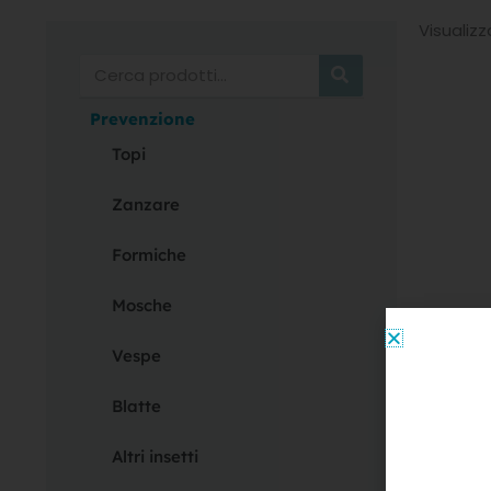
Visualizz
Cerca
Prevenzione
Topi
Zanzare
Formiche
Mosche
Vespe
Blatte
Altri 
Inse
Altri insetti
spra