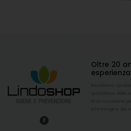
Oltre 20 a
esperienz
Risolviamo i probl
quotidiana delle 
in un’occasione pe
e l’immagine dei v
F
a
c