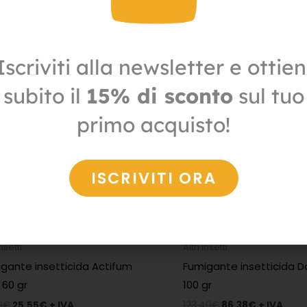
€
6,51
€
+ IVA
7,30
€
5,11
€
+ IVA
Il
Il
Il
Il
prezzo
prezzo
prezzo
prezzo
Iscriviti alla newsletter e ottien
IN OFFERTA
IN 
originale
attuale
originale
attuale
era:
è:
era:
è:
subito il
15% di sconto
sul tuo
36,50€.
25,55€.
123,40€.
86,38€.
primo acquisto!
ISCRIVITI ORA
insetti
Altri insetti
gante insetticida Actifum
Fumigante insetticida D
 60 gr
100 gr
0
€
25,55
€
+ IVA
123,40
€
86,38
€
+ IVA