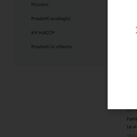
Piccioni
9,30
Prodotti ecologici
Kit HACCP
Prodotti in offerta
Altri 
Fumi
14-P
36,5