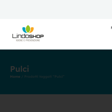
Vai
al
contenuto
Pulci
Home
/ Prodotti taggati “Pulci”