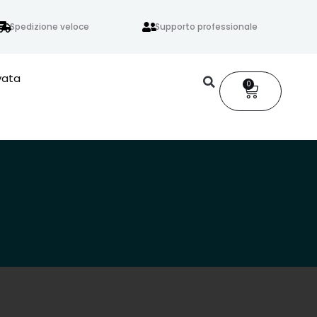
Spedizione veloce
Supporto professionale
vata
0
Carrello