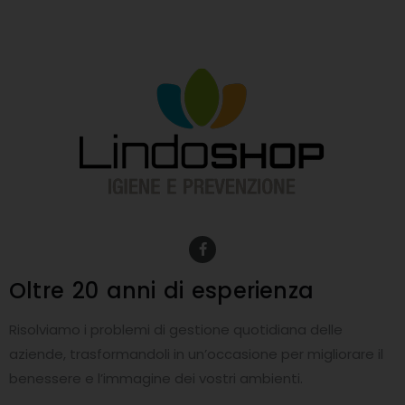
F
a
c
e
Oltre 20 anni
di esperienza
b
o
o
Risolviamo i problemi di gestione quotidiana delle
k
-
aziende, trasformandoli in un’occasione per migliorare il
f
benessere e l’immagine dei vostri ambienti.