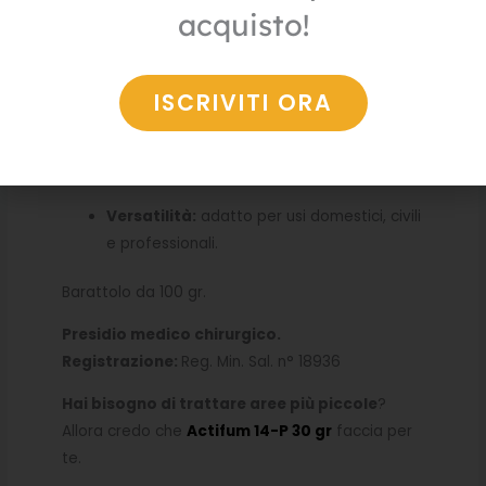
acquisto!
copre spazi di grandi dimensioni,
consentendo un’azione duratura e
capillare contro parassiti di vari tipi.
ISCRIVITI ORA
Senza combustione:
non richiede
fiamme né generatori di gas, aumentando
la sicurezza di impiego in ambienti chiusi.
Versatilità:
adatto per usi domestici, civili
e professionali.
Barattolo da 100 gr.
Presidio medico chirurgico.
Registrazione:
Reg. Min. Sal. n° 18936
Hai bisogno di trattare aree più piccole
?
Allora credo che
Actifum 14-P 30 gr
faccia per
te.