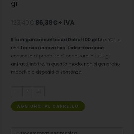
gr
Il
Il
123,40
€
86,38
€
+ IVA
prezzo
prezzo
Il
fumigante insetticida Dobol 100 gr
ha sfrutta
originale
attuale
una
tecnica innovativa: l’idro-reazione
,
era:
è:
consente al prodotto di penetrare in tutti gli
anfratti. Inoltre, in questo modo, non si generano
123,40€.
86,38€.
macchie o depositi di sostanze.
Fumigante
-
+
insetticida
Dobol
AGGIUNGI AL CARRELLO
100
gr
quantità
Documentazione tecnica