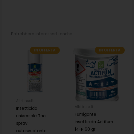
Potrebbero interessarti anche
IN OFFERTA
IN OFFERTA
Il
Il
Il
Il
prezzo
prezzo
prezzo
prezzo
originale
attuale
originale
attuale
era:
è:
era:
è:
7,30€.
5,11€.
36,50€.
25,55€.
Altri insetti
Altri insetti
Insetticida
Fumigante
universale Tac
insetticida Actifum
spray
14-P 60 gr
autosvuotante