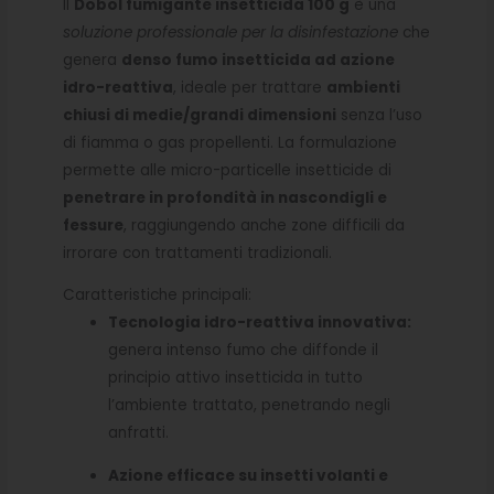
Il
Dobol fumigante insetticida 100 g
è una
soluzione professionale per la disinfestazione
che
genera
denso fumo insetticida ad azione
idro-reattiva
, ideale per trattare
ambienti
chiusi di medie/grandi dimensioni
senza l’uso
di fiamma o gas propellenti. La formulazione
permette alle micro-particelle insetticide di
penetrare in profondità in nascondigli e
fessure
, raggiungendo anche zone difficili da
irrorare con trattamenti tradizionali.
Caratteristiche principali:
Tecnologia idro-reattiva innovativa:
genera intenso fumo che diffonde il
principio attivo insetticida in tutto
l’ambiente trattato, penetrando negli
anfratti.
Azione efficace su insetti volanti e