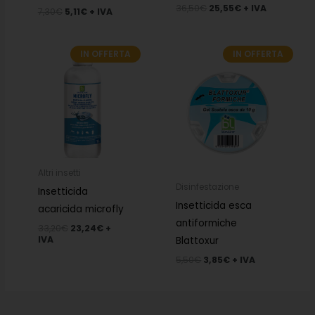
36,50
€
25,55
€
+ IVA
7,30
€
5,11
€
+ IVA
IN OFFERTA
IN OFFERTA
Il
Il
Il
Il
prezzo
prezzo
prezzo
prezzo
originale
attuale
originale
attuale
era:
è:
era:
è:
33,20€.
23,24€.
5,50€.
3,85€.
Altri insetti
Disinfestazione
Insetticida
Insetticida esca
acaricida microfly
antiformiche
33,20
€
23,24
€
+
IVA
Blattoxur
5,50
€
3,85
€
+ IVA