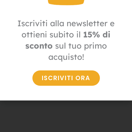
Iscriviti alla newsletter e
ottieni subito il
15% di
sconto
sul tuo primo
Igiene
acquisto!
Distributore Sani sapone mani no touch
52,80
€
26,40
€
+ IVA
ISCRIVITI ORA