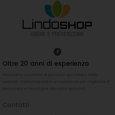
F
a
c
e
Oltre 20 anni
di esperienza
b
o
o
Risolviamo i problemi di gestione quotidiana delle
k
-
aziende, trasformandoli in un’occasione per migliorare il
f
benessere e l’immagine dei vostri ambienti.
Contatti