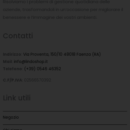
o
Risolviamo i problemi di gestione quotidiana delle
k
-
aziende, trasformandoli in un’occasione per migliorare il
f
benessere e l’immagine dei vostri ambienti.
Contatti
Indirizzo
:
Via Proventa, 150/10 48018 Faenza (RA)
Mail
:
info@lindoshop.it
Telefono
:
(+39) 0546 46352
C.F/P.IVA
: 02566570392
Link utili
Negozio