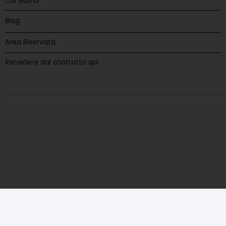
Chi siamo
Blog
Area Riservata
Recedere dal contratto qui