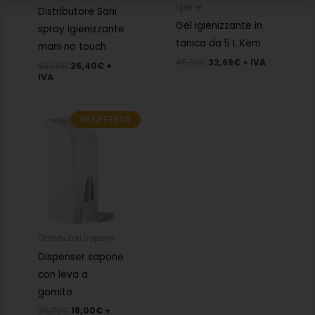
Igiene
Distributore Sani
Gel igienizzante in
spray igienizzante
tanica da 5 L Kem
mani no touch
46,70
€
32,69
€
+ IVA
52,80
€
26,40
€
+
IVA
IN OFFERTA
Il
Il
prezzo
prezzo
originale
attuale
era:
è:
36,00€.
18,00€.
Distributori Sapone
Dispenser sapone
con leva a
gomito
36,00
€
18,00
€
+