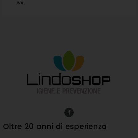
IVA
F
a
c
e
Oltre 20 anni
di esperienza
b
o