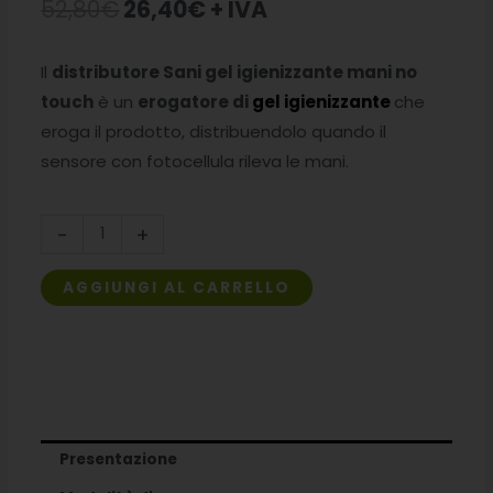
Il
Il
52,80
€
26,40
€
+ IVA
prezzo
prezzo
Il
distributore Sani gel igienizzante mani no
originale
attuale
touch
è un
erogatore
di
gel igienizzante
che
era:
è:
eroga il prodotto, distribuendolo quando il
sensore con fotocellula rileva le mani.
52,80€.
26,40€.
Distributore
-
+
Sani
sapone
AGGIUNGI AL CARRELLO
mani
no
touch
quantità
Presentazione