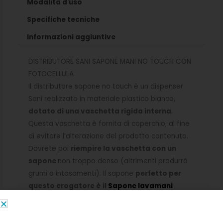
Modalità d'uso
Specifiche tecniche
Informazioni aggiuntive
DISTRIBUTORE SANI SAPONE MANI NO TOUCH CON
FOTOCELLULA
Il distributore sapone no touch è un dispenser
Sani realizzato in materiale plastico bianco,
dotato di una vaschetta rigida interna
.
Questa vaschetta è fornita di coperchio, al fine
di evitare l’alterazione del prodotto contenuto.
Dovrete poi
riempire la vaschetta con un
sapone
non troppo denso (altrimenti produrrà
grumi o intasamenti). Il sapone
perfetto per
questo erogatore è
il
Sapone lavamani
antibatterico
che grazie al confezionamento in
tanica da 5 litri vi permetterà un’ottima