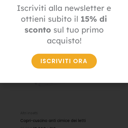
Iscriviti alla newsletter e
Il
Il
prezzo
prezzo
ottieni subito il
15% di
IN OFFERTA
originale
attuale
era:
è:
sconto
sul tuo primo
26,20€.
18,34€.
acquisto!
ISCRIVITI ORA
Altri insetti
Copri-cuscino anti cimice dei letti