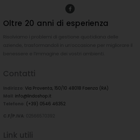
F
a
c
e
Oltre 20 anni
di esperienza
b
o
o
Risolviamo i problemi di gestione quotidiana delle
k
-
aziende, trasformandoli in un’occasione per migliorare il
f
benessere e l’immagine dei vostri ambienti.
Contatti
Indirizzo
:
Via Proventa, 150/10 48018 Faenza (RA)
Mail
:
info@lindoshop.it
Telefono
:
(+39) 0546 46352
C.F/P.IVA
: 02566570392
Link utili