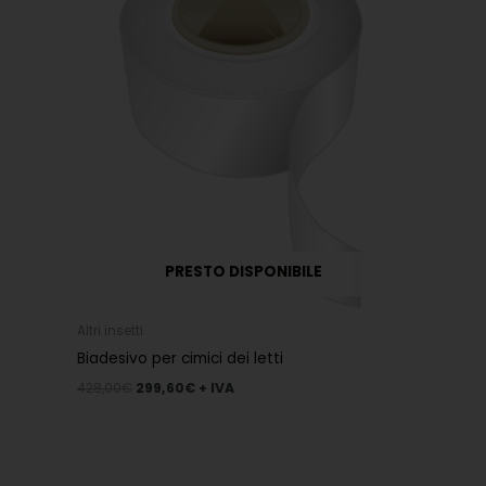
428,00€.
299,60€.
PRESTO DISPONIBILE
Altri insetti
Biadesivo per cimici dei letti
428,00
€
299,60
€
+ IVA
Il
Il