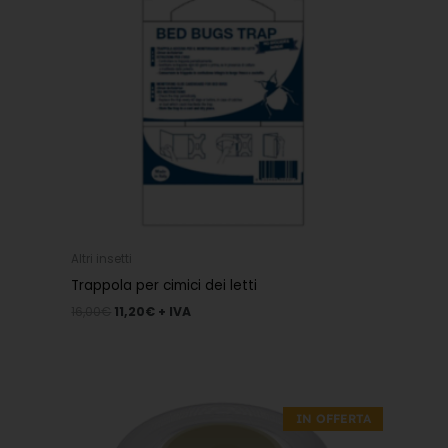
Altri insetti
Trappola per cimici dei letti
16,00
€
11,20
€
+ IVA
Il
Il
prezzo
prezzo
IN OFFERTA
originale
attuale
era:
è: