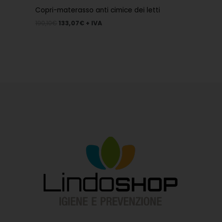
Copri-materasso anti cimice dei letti
190,10
€
133,07
€
+ IVA