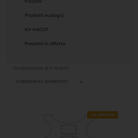
Piccioni
Prodotti ecologici
Kit HACCP
Prodotti in offerta
Visualizzazione di 5 risultati
Il
Il
prezzo
prezzo
IN OFFERTA
originale
attuale
era:
è:
16,00€.
11,20€.