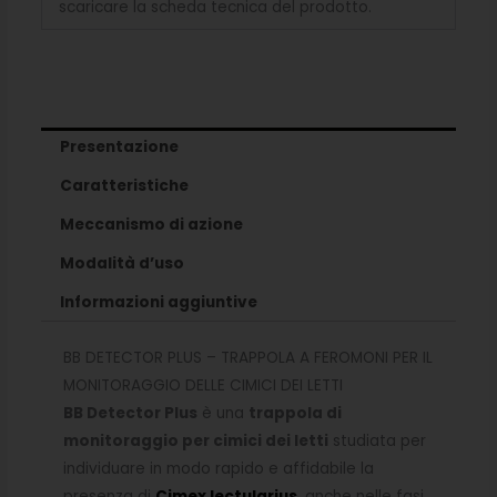
scaricare la scheda tecnica del prodotto.
Presentazione
Caratteristiche
Meccanismo di azione
Modalità d’uso
Informazioni aggiuntive
BB DETECTOR PLUS – TRAPPOLA A FEROMONI PER IL
MONITORAGGIO DELLE CIMICI DEI LETTI
BB Detector Plus
è una
trappola di
monitoraggio per cimici dei letti
studiata per
individuare in modo rapido e affidabile la
presenza di
Cimex lectularius
, anche nelle fasi