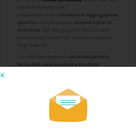
iniziali dell’infestazione.
Il dispositivo sfrutta
feromoni di aggregazione
specifici
, completamente
atossici e privi di
insetticidi
, che attraggono le cimici dei letti
permettendo un controllo continuo e discreto
degli ambienti.
È la soluzione ideale per
abitazioni private,
hotel, B&B, case vacanza e strutture
ricettive
, sia in fase preventiva sia per
verificare l’efficacia dei trattamenti
antinfestanti
.
Essa consente di monitorare in modo mirato le
aree più a rischio, come
letti, testiere,
battiscopa, divani e zone di passaggio
,
senza ricorrere a sostanze chimiche.
Benefici per il cliente