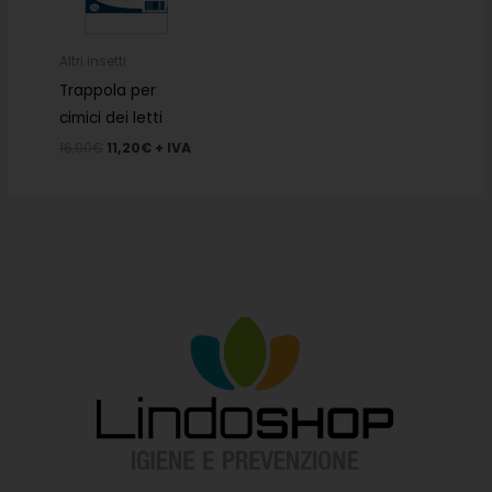
Altri insetti
Trappola per
cimici dei letti
16,00
€
11,20
€
+ IVA