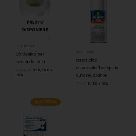
originale
attuale
originale
attuale
era:
è:
era:
è:
428,00€.
299,60€.
7,30€.
5,11€.
PRESTO
DISPONIBILE
Altri insetti
Altri insetti
Biadesivo per
Insetticida
cimici dei letti
universale Tac spray
428,00
€
299,60
€
+
IVA
autosvuotante
7,30
€
5,11
€
+ IVA
IN OFFERTA
Il
Il
prezzo
prezzo
originale
attuale
era:
è:
16,00€.
11,20€.