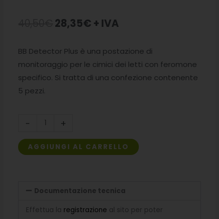
Il
Il
40,50
€
28,35
€
+ IVA
prezzo
prezzo
BB Detector Plus è una postazione di
originale
attuale
monitoraggio per le cimici dei letti con feromone
era:
è:
specifico. Si tratta di una confezione contenente
5 pezzi.
40,50€.
28,35€.
BB
-
+
Detector
Plus
AGGIUNGI AL CARRELLO
quantità
Documentazione tecnica
Effettua la
registrazione
al sito per poter