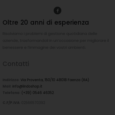
F
a
c
e
Oltre 20 anni
di esperienza
b
o
o
Risolviamo i problemi di gestione quotidiana delle
k
-
aziende, trasformandoli in un’occasione per migliorare il
f
benessere e l’immagine dei vostri ambienti.
Contatti
Indirizzo
:
Via Proventa, 150/10 48018 Faenza (RA)
Mail
:
info@lindoshop.it
Telefono
:
(+39) 0546 46352
C.F/P.IVA
: 02566570392