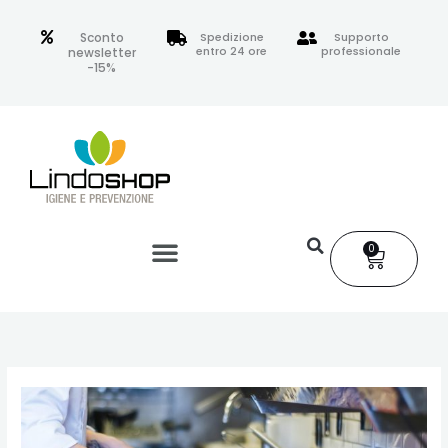
Vai
al
Sconto
Spedizione
Supporto
entro 24 ore
professionale
newsletter
contenuto
-15%
0
Carrell