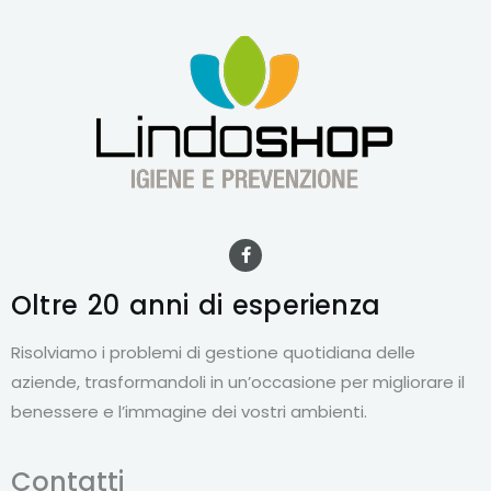
F
a
c
e
Oltre 20 anni
di esperienza
b
o
o
Risolviamo i problemi di gestione quotidiana delle
k
-
aziende, trasformandoli in un’occasione per migliorare il
f
benessere e l’immagine dei vostri ambienti.
Contatti