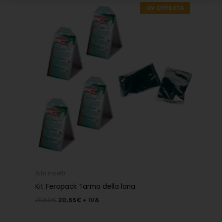
prezzo
prezzo
IN OFFERTA
originale
attuale
era:
è:
29,50€.
20,65€.
Altri insetti
Kit Feropack Tarma della lana
29,50
€
20,65
€
+ IVA