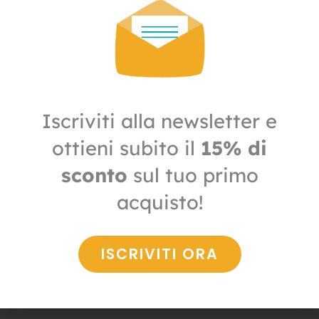
61,50€.
43,05€.
Iscriviti alla newsletter e
ottieni subito il
15% di
sconto
sul tuo primo
acquisto!
Altri insetti
Feromoni attrattivi per Tignola della lana
ISCRIVITI ORA
61,50
€
43,05
€
+ IVA
Il
Il