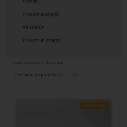
Piccioni
Prodotti ecologici
Kit HACCP
Prodotti in offerta
Visualizzazione di 3 risultati
Il
Il
prezzo
prezzo
IN OFFERTA
originale
attuale
era:
è:
24,50€.
17,15€.