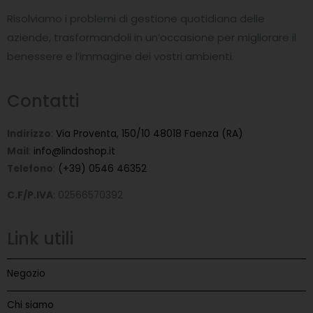
o
o
Risolviamo i problemi di gestione quotidiana delle
k
-
aziende, trasformandoli in un’occasione per migliorare il
f
benessere e l’immagine dei vostri ambienti.
Contatti
Indirizzo
:
Via Proventa, 150/10 48018 Faenza (RA)
Mail
:
info@lindoshop.it
Telefono
:
(+39) 0546 46352
C.F/P.IVA
: 02566570392
Link utili
Negozio
Chi siamo