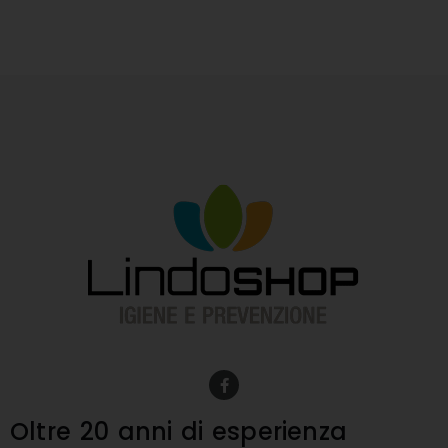
F
a
c
e
Oltre 20 anni
di esperienza
b