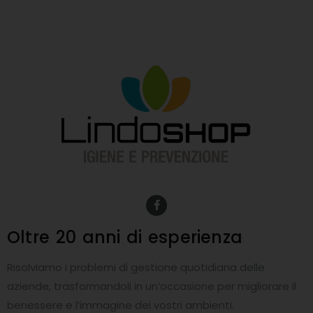
F
a
c
e
Oltre 20 anni
di esperienza
b
o
o
Risolviamo i problemi di gestione quotidiana delle
k
-
aziende, trasformandoli in un’occasione per migliorare il
f
benessere e l’immagine dei vostri ambienti.