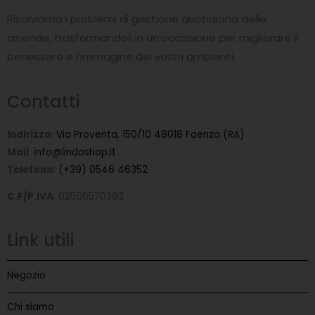
o
o
Risolviamo i problemi di gestione quotidiana delle
k
-
aziende, trasformandoli in un’occasione per migliorare il
f
benessere e l’immagine dei vostri ambienti.
Contatti
Indirizzo
:
Via Proventa, 150/10 48018 Faenza (RA)
Mail
:
info@lindoshop.it
Telefono
:
(+39) 0546 46352
C.F/P.IVA
: 02566570392
Link utili
Negozio
Chi siamo