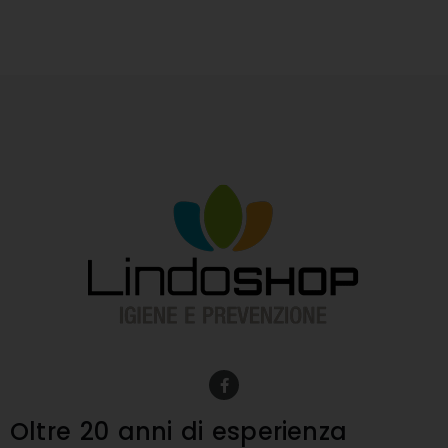
F
a
c
e
Oltre 20 anni
di esperienza
b