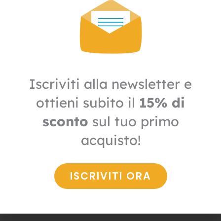
48,40€.
33,88€.
Iscriviti alla newsletter e
ottieni subito il
15% di
sconto
sul tuo primo
acquisto!
Derattizzazione
Esca topicida in blocchi 5 Kg
ISCRIVITI ORA
48,40
€
33,88
€
+ IVA
Il
Il