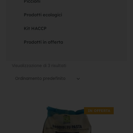
Piccioni
Prodotti ecologici
Kit HACCP
Prodotti in offerta
Visualizzazione di 3 risultati
Il
Il
prezzo
prezzo
IN OFFERTA
originale
attuale
era:
è:
13,30€.
9,31€.