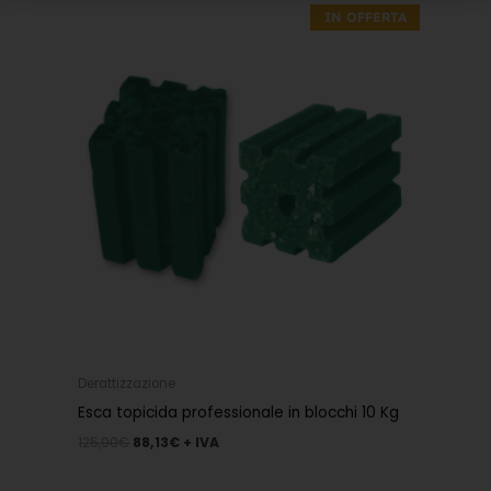
prezzo
prezzo
IN OFFERTA
originale
attuale
era:
è:
125,90€.
88,13€.
Derattizzazione
Esca topicida professionale in blocchi 10 Kg
125,90
€
88,13
€
+ IVA