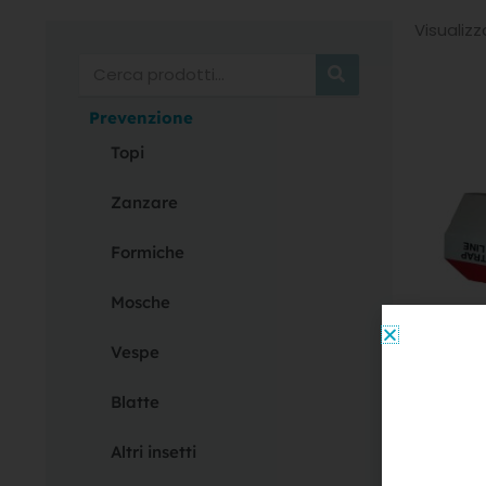
Visualizz
Cerca
Prevenzione
Topi
Zanzare
Formiche
Mosche
Vespe
Blatte
Blatt
Trap
Altri insetti
scar