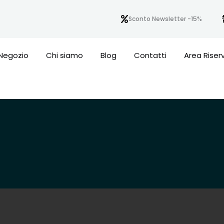
Sconto Newsletter -15%
Negozio
Chi siamo
Blog
Contatti
Area Riser