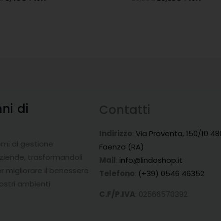
nni
di
Contatti
a
Indirizzo
:
Via Proventa, 150/10 48
emi di gestione
Faenza (RA)
aziende, trasformandoli
Mail
:
info@lindoshop.it
r migliorare il benessere
Telefono
:
(+39) 0546 46352
ostri ambienti.
C.F/P.IVA
: 02566570392