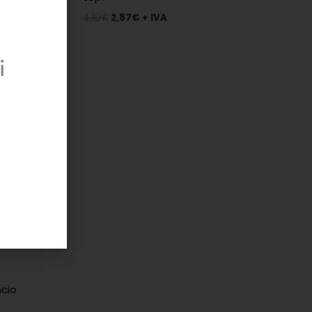
4,10
€
2,87
€
+ IVA
i
OFFERTA
ncio