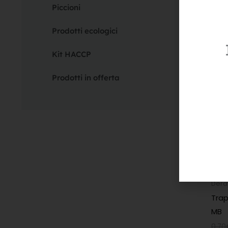
Piccioni
0,90
Prodotti ecologici
Kit HACCP
Prodotti in offerta
Derat
Trap
MB
0,70