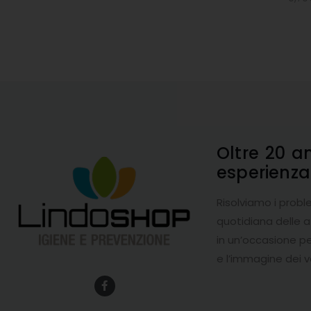
Oltre 20 a
esperienz
Risolviamo i probl
quotidiana delle 
in un’occasione pe
e l’immagine dei v
F
a
c