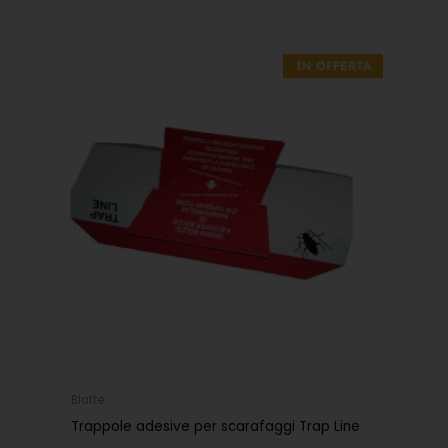
Il
Il
prezzo
prezzo
IN OFFERTA
originale
attuale
era:
è:
0,90€.
0,63€.
Blatte
Trappole adesive per scarafaggi Trap Line