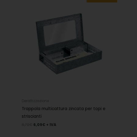
era:
è:
8,70€.
6,09€.
Derattizzazione
Trappola multicattura zincata per topi e
striscianti
8,70
€
6,09
€
+ IVA