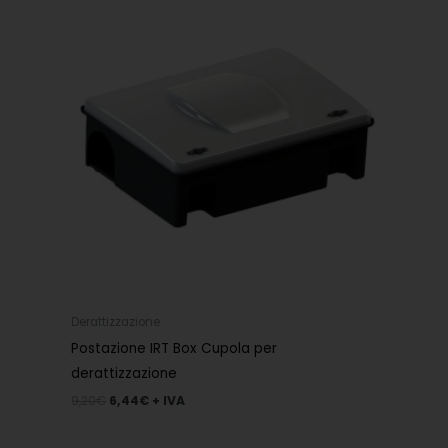
era:
è:
9,20€.
6,44€.
Derattizzazione
Postazione IRT Box Cupola per
derattizzazione
9,20
€
6,44
€
+ IVA