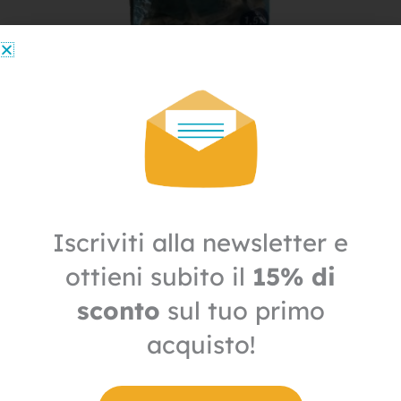
Derattizzazione
Esca ratticida e topicida in bustine
13,30
€
9,31
€
+ IVA
Il
Il
prezzo
prezzo
IN OFFERTA
originale
attuale
Iscriviti alla newsletter e
era:
è:
7,00€.
4,90€.
ottieni subito il
15% di
sconto
sul tuo primo
acquisto!