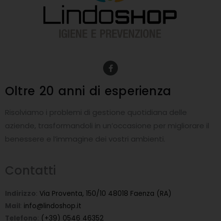
F
a
c
e
Oltre 20 anni
di esperienza
b
o
o
Risolviamo i problemi di gestione quotidiana delle
k
-
aziende, trasformandoli in un’occasione per migliorare il
f
benessere e l’immagine dei vostri ambienti.
Contatti
Indirizzo
:
Via Proventa, 150/10 48018 Faenza (RA)
Mail
:
info@lindoshop.it
Telefono
:
(+39) 0546 46352