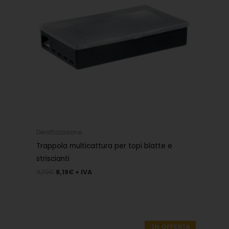
Derattizzazione
Trappola multicattura per topi blatte e
striscianti
11,70
€
8,19
€
+ IVA
Il
Il
prezzo
prezzo
IN OFFERTA
originale
attuale