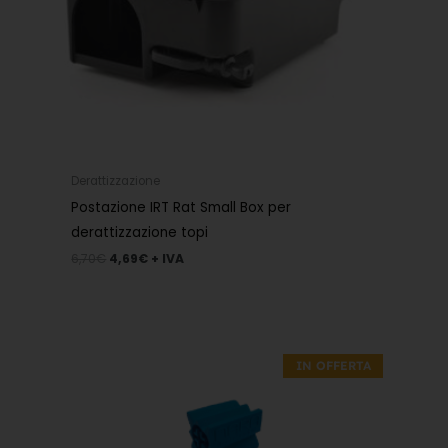
Derattizzazione
Postazione IRT Rat Small Box per
derattizzazione topi
6,70
€
4,69
€
+ IVA
Il
Il
prezzo
prezzo
IN OFFERTA
originale
attuale
era:
è:
63,70€.
44,59€.