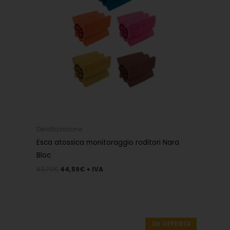
Derattizzazione
Esca atossica monitoraggio roditori Nara
Bloc
63,70
€
44,59
€
+ IVA
Il
Il
prezzo
prezzo
IN OFFERTA
originale
attuale