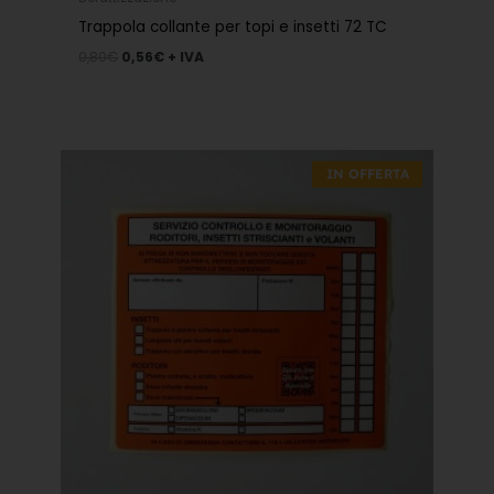
Trappola collante per topi e insetti 72 TC
0,80
€
0,56
€
+ IVA
Fascia
di
IN OFFERTA
prezzo:
da
0,28€
a
0,84€