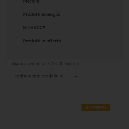
Piccioni
Prodotti ecologici
Kit HACCP
Prodotti in offerta
Visualizzazione di 1-12 di 39 risultati
Il
Il
prezzo
prezzo
IN OFFERTA
originale
attuale
era:
è:
11,70€.
8,19€.