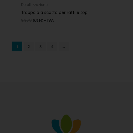
Derattizzazione
Trappola a scatto per ratti e topi
8,30
€
5,81
€
+ IVA
1
2
3
4
→