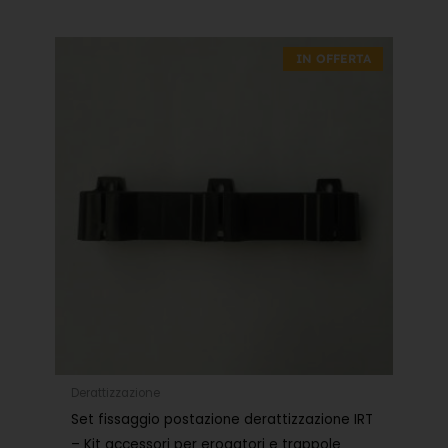
Il
Il
prezzo
prezzo
IN OFFERTA
originale
attuale
era:
è:
1,30€.
0,91€.
Derattizzazione
Set fissaggio postazione derattizzazione IRT
– Kit accessori per erogatori e trappole