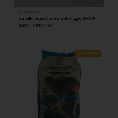
Derattizzazione
Cartello segnalatore monitoraggio HACCP
0,28
€
-
0,84
€
+ IVA
Il
Il
prezzo
prezzo
IN OFFERTA
originale
attuale
era:
è:
13,30€.
9,31€.