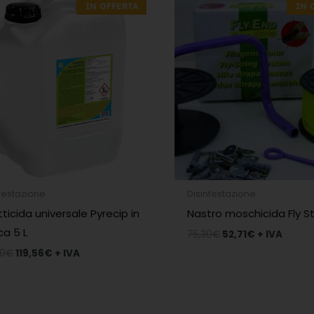
IN OFFERTA
IN 
originale
attuale
originale
attuale
era:
è:
era:
è:
170,80€.
119,56€.
75,30€.
52,71€.
festazione
Disinfestazione
tticida universale Pyrecip in
Nastro moschicida Fly St
ca 5 L
75,30
€
52,71
€
+ IVA
80
€
119,56
€
+ IVA