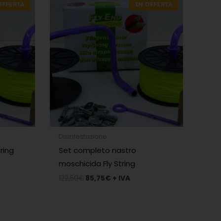
OFFERTA
IN OFFERTA
originale
attuale
era:
è:
122,50€.
85,75€.
Disinfestazione
ring
Set completo nastro
moschicida Fly String
122,50
€
85,75
€
+ IVA