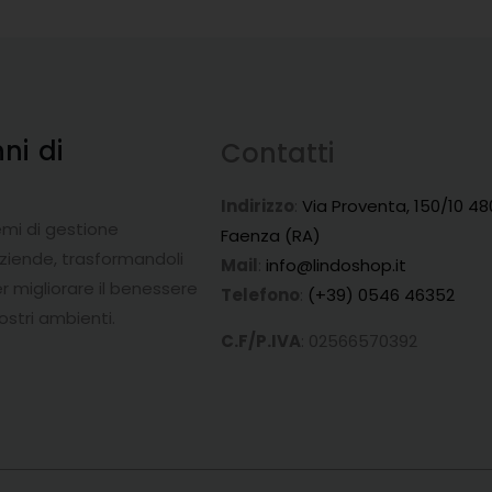
nni
di
Contatti
a
Indirizzo
:
Via Proventa, 150/10 48
emi di gestione
Faenza (RA)
aziende, trasformandoli
Mail
:
info@lindoshop.it
r migliorare il benessere
Telefono
:
(+39) 0546 46352
ostri ambienti.
C.F/P.IVA
: 02566570392