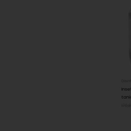
Disin
Inse
tani
170,