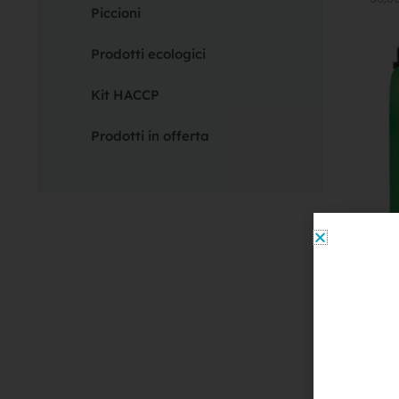
Piccioni
Prodotti ecologici
Kit HACCP
Prodotti in offerta
Disin
Repe
10 E
235,