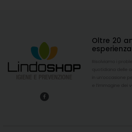
Oltre 20 a
esperienz
Risolviamo i probl
quotidiana delle 
in un’occasione pe
e l’immagine dei v
F
a
c
e
b
o
o
k
-