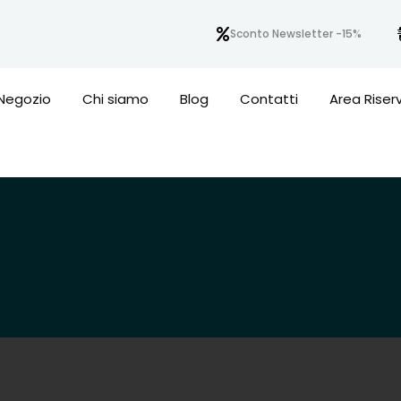
Sconto Newsletter -15%
Negozio
Chi siamo
Blog
Contatti
Area Riser