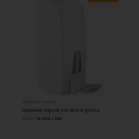
era:
è:
36,00€.
18,00€.
Distributori Sapone
Dispenser sapone con leva a gomito
36,00
€
18,00
€
+ IVA