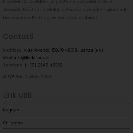
o
Risolviamo i problemi di gestione quotidiana delle
k
-
aziende, trasformandoli in un’occasione per migliorare il
f
benessere e l’immagine dei vostri ambienti.
Contatti
Indirizzo
:
Via Proventa, 150/10 48018 Faenza (RA)
Mail
:
info@lindoshop.it
Telefono
:
(+39) 0546 46352
C.F/P.IVA
: 02566570392
Link utili
Negozio
Chi siamo