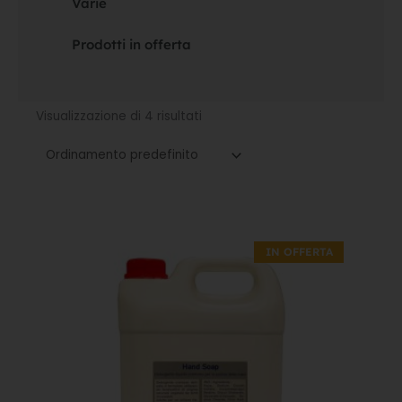
Varie
Prodotti in offerta
Visualizzazione di 4 risultati
Il
Il
prezzo
prezzo
IN OFFERTA
originale
attuale
era:
è:
16,70€.
11,69€.