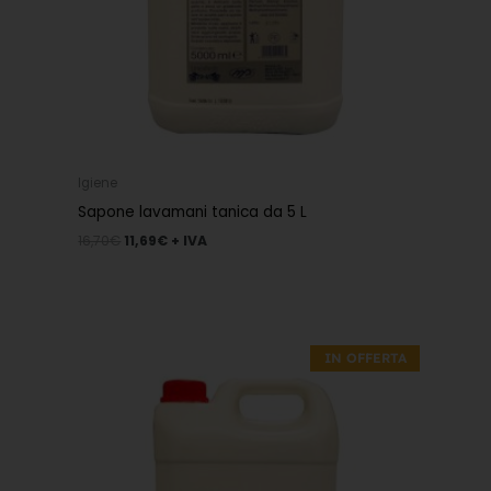
Igiene
Sapone lavamani tanica da 5 L
16,70
€
11,69
€
+ IVA
Il
Il
prezzo
prezzo
IN OFFERTA
originale
attuale
era:
è:
23,60€.
16,52€.