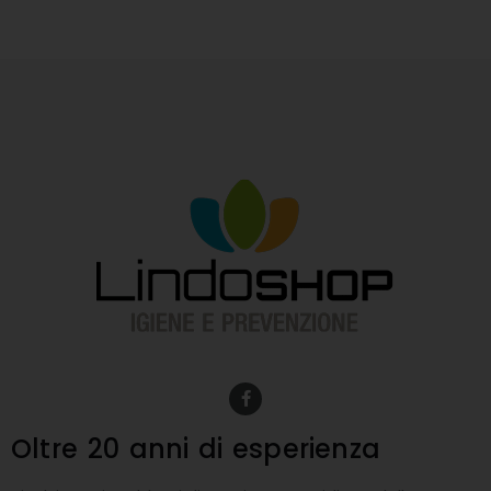
F
a
c
e
Oltre 20 anni
di esperienza
b
o