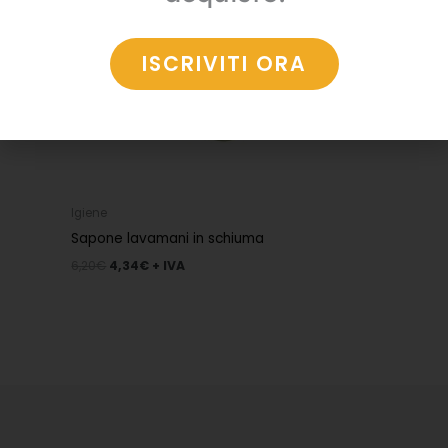
ISCRIVITI ORA
Igiene
Sapone lavamani in schiuma
6,20
€
4,34
€
+ IVA