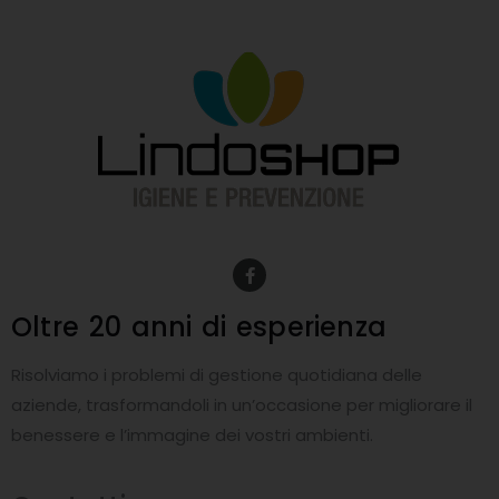
F
a
c
e
Oltre 20 anni
di esperienza
b
o
o
Risolviamo i problemi di gestione quotidiana delle
k
-
aziende, trasformandoli in un’occasione per migliorare il
f
benessere e l’immagine dei vostri ambienti.