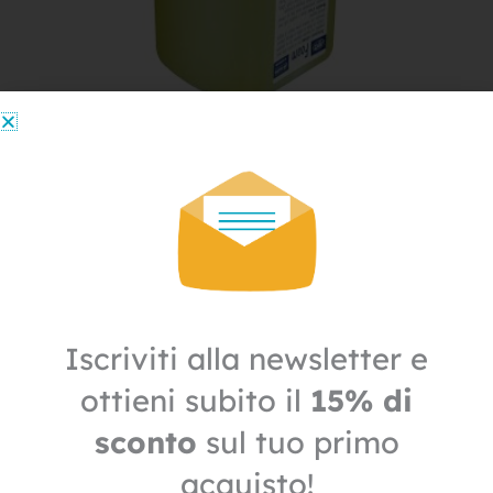
Igiene
Sapone lavamani in schiuma antimicrobico
6,30
€
4,41
€
+ IVA
Il
Il
prezzo
prezzo
Iscriviti alla newsletter e
IN OFFERTA
originale
attuale
era:
è:
ottieni subito il
15% di
6,20€.
4,34€.
sconto
sul tuo primo
acquisto!