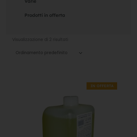
Varie
Prodotti in offerta
Visualizzazione di 2 risultati
Il
Il
prezzo
prezzo
IN OFFERTA
originale
attuale
era:
è:
6,30€.
4,41€.