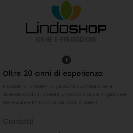
F
a
c
e
Oltre 20 anni
di esperienza
b
o
o
Risolviamo i problemi di gestione quotidiana delle
k
-
aziende, trasformandoli in un’occasione per migliorare il
f
benessere e l’immagine dei vostri ambienti.
Contatti