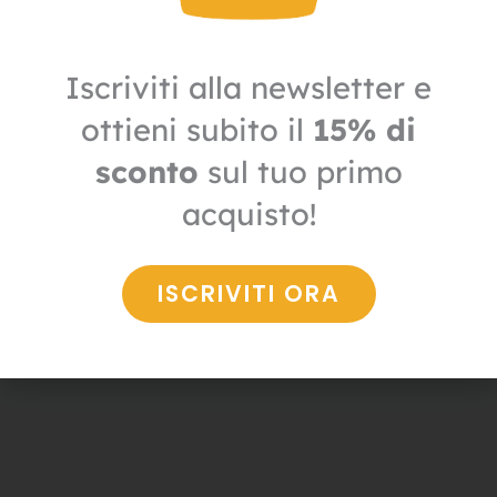
Iscriviti alla newsletter e
ottieni subito il
15% di
sconto
sul tuo primo
Carta
acquisto!
Rotoli carta asciugamani per alimenti
35,50
€
24,85
€
+ IVA
ISCRIVITI ORA