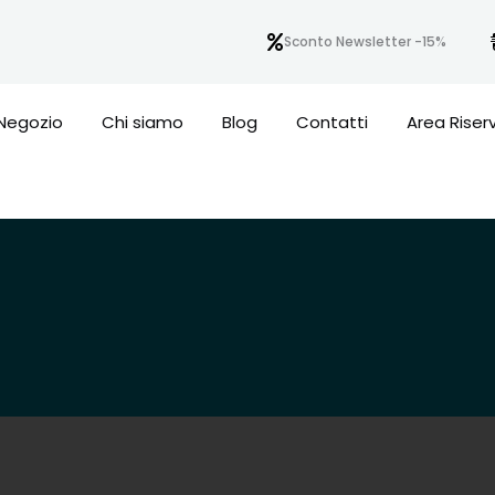
Sconto Newsletter -15%
Negozio
Chi siamo
Blog
Contatti
Area Riser