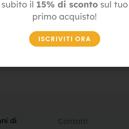
subito il
15% di sconto
sul tuo
€
7,14
€
+ IVA
primo acquisto!
ISCRIVITI ORA
nni
di
Contatti
a