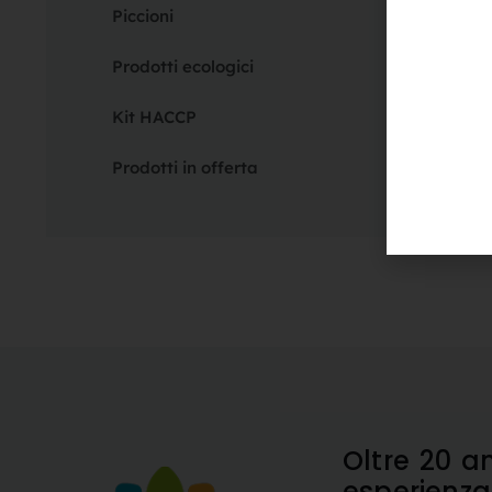
Piccioni
10,20
Prodotti ecologici
Kit HACCP
Prodotti in offerta
Oltre 20 a
esperienz