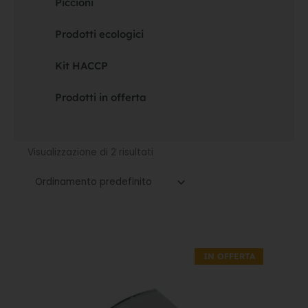
Piccioni
Prodotti ecologici
Kit HACCP
Prodotti in offerta
Visualizzazione di 2 risultati
Il
Il
prezzo
prezzo
IN OFFERTA
originale
attuale
era:
è:
31,80€.
22,26€.