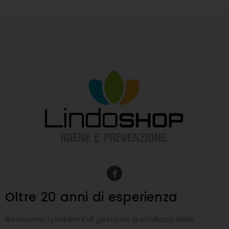
F
a
c
e
Oltre 20 anni
di esperienza
b
o
o
Risolviamo i problemi di gestione quotidiana delle
k