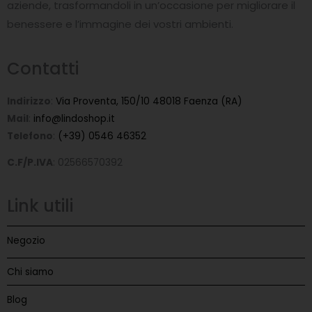
-
aziende, trasformandoli in un’occasione per migliorare il
f
benessere e l’immagine dei vostri ambienti.
Contatti
Indirizzo
:
Via Proventa, 150/10 48018 Faenza (RA)
Mail
:
info@lindoshop.it
Telefono
:
(+39) 0546 46352
C.F/P.IVA
: 02566570392
Link utili
Negozio
Chi siamo
Blog