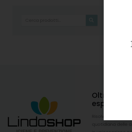
Cerca
Oltre 20 a
esperienz
Risolviamo i probl
quotidiana delle 