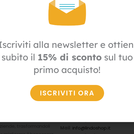
Iscriviti alla newsletter e ottien
subito il
15% di sconto
sul tuo
primo acquisto!
ISCRIVITI ORA
nni
di
Contatti
a
Indirizzo
:
Via Proventa, 150/10 48
emi di gestione
Faenza (RA)
aziende, trasformandoli
Mail
:
info@lindoshop.it