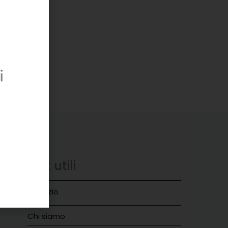
i
Link utili
018
Negozio
Chi siamo