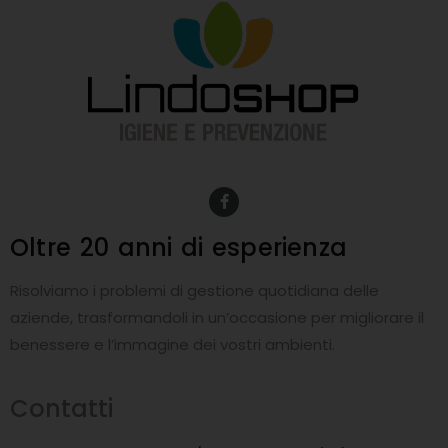
F
a
c
e
Oltre 20 anni
di esperienza
b
o
o
Risolviamo i problemi di gestione quotidiana delle
k
-
aziende, trasformandoli in un’occasione per migliorare il
f
benessere e l’immagine dei vostri ambienti.
Contatti