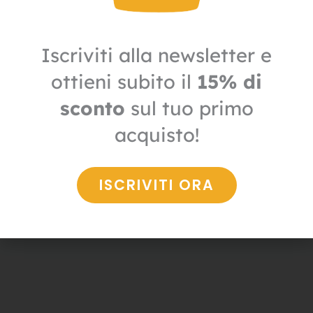
Iscriviti alla newsletter e
ottieni subito il
15% di
sconto
sul tuo primo
Igiene
acquisto!
Bustine antibatteriche e antiodore
136,00
€
95,20
€
+ IVA
ISCRIVITI ORA