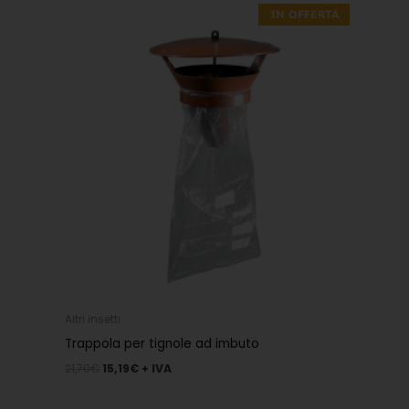
prezzo
prezzo
IN OFFERTA
originale
attuale
era:
è:
21,70€.
15,19€.
Altri insetti
Trappola per tignole ad imbuto
21,70
€
15,19
€
+ IVA