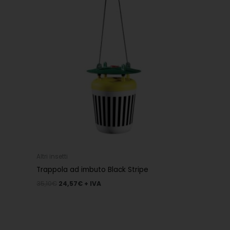
35,10€.
24,57€.
Altri insetti
Trappola ad imbuto Black Stripe
35,10
€
24,57
€
+ IVA
Il
Il