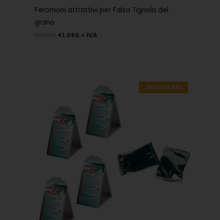
Feromoni attrattivi per Falsa Tignola del
grano
58,70
€
41,09
€
+ IVA
Il
Il
prezzo
prezzo
IN OFFERTA
originale
attuale
era:
è:
29,10€.
20,37€.