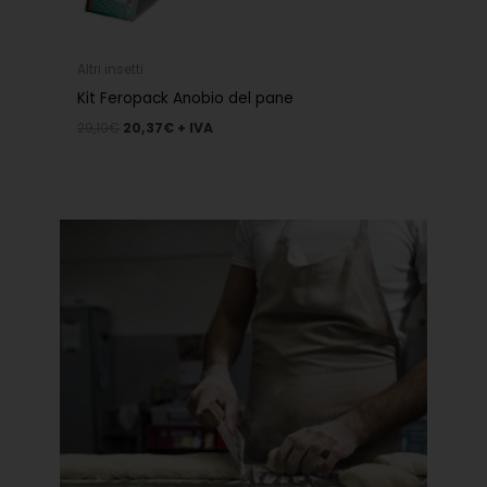
Altri insetti
Kit Feropack Anobio del pane
29,10
€
20,37
€
+ IVA