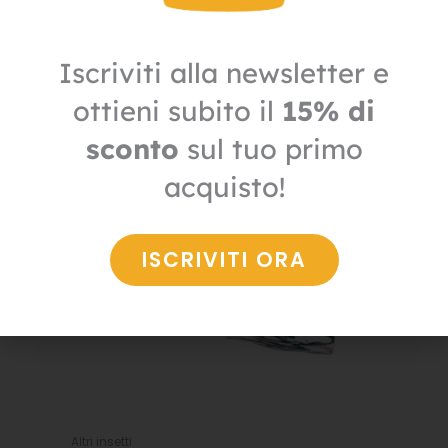
82,00
€
57,40
€
+ IVA
Iscriviti alla newsletter e
Il
Il
prezzo
prezzo
ottieni subito il
15% di
IN OFFERTA
originale
attuale
era:
è:
sconto
sul tuo primo
58,70€.
41,09€.
acquisto!
ISCRIVITI ORA
Altri insetti