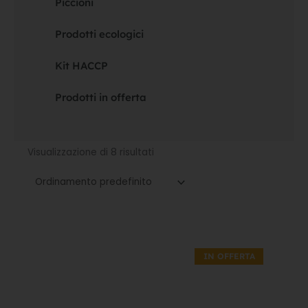
Piccioni
Prodotti ecologici
Kit HACCP
Prodotti in offerta
Visualizzazione di 8 risultati
Il
Il
prezzo
prezzo
IN OFFERTA
originale
attuale
era:
è:
40,00€.
28,00€.