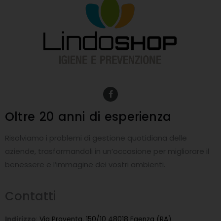
F
a
c
e
Oltre 20 anni
di esperienza
b
o
o
Risolviamo i problemi di gestione quotidiana delle
k
-
aziende, trasformandoli in un’occasione per migliorare il
f
benessere e l’immagine dei vostri ambienti.
Contatti
Indirizzo
:
Via Proventa, 150/10 48018 Faenza (RA)