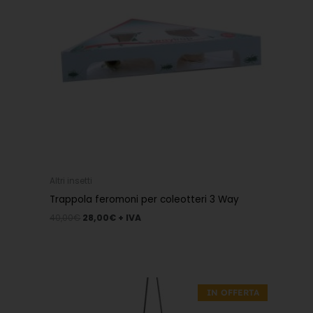
Altri insetti
Trappola feromoni per coleotteri 3 Way
40,00
€
28,00
€
+ IVA
Il
Il
prezzo
prezzo
IN OFFERTA
originale
attuale
era:
è: