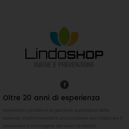
F
a
c
e
Oltre 20 anni
di esperienza
b
o
o
Risolviamo i problemi di gestione quotidiana delle
k
-
aziende, trasformandoli in un’occasione per migliorare il
f
benessere e l’immagine dei vostri ambienti.