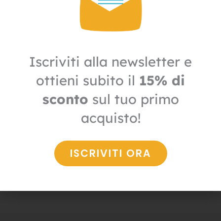
Iscriviti alla newsletter e
ottieni subito il
15% di
sconto
sul tuo primo
acquisto!
Altri insetti
Barriera granulare Lumache
ISCRIVITI ORA
36,30
€
29,00
€
+ IVA