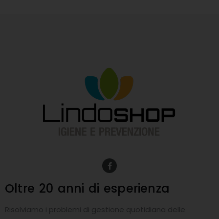
F
a
c
e
Oltre 20 anni
di esperienza
b
o
o
Risolviamo i problemi di gestione quotidiana delle
k