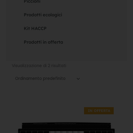
Piccioni
Prodotti ecologici
Kit HACCP
Prodotti in offerta
Visualizzazione di 2 risultati
Il
Il
prezzo
prezzo
IN OFFERTA
originale
attuale
era:
è:
33,80€.
23,66€.