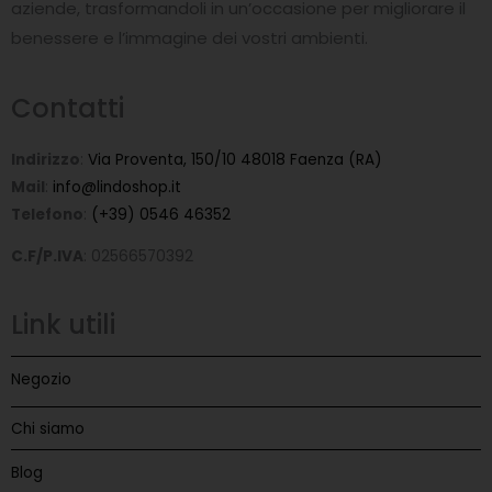
-
aziende, trasformandoli in un’occasione per migliorare il
f
benessere e l’immagine dei vostri ambienti.
Contatti
Indirizzo
:
Via Proventa, 150/10 48018 Faenza (RA)
Mail
:
info@lindoshop.it
Telefono
:
(+39) 0546 46352
C.F/P.IVA
: 02566570392
Link utili
Negozio
Chi siamo
Blog