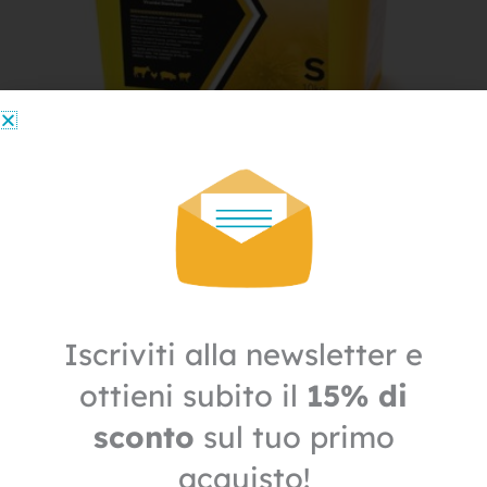
Igiene
Disinfettante Igienizzante Virkon S 5 KG
569,10
€
398,37
€
+ IVA
Il
Il
prezzo
prezzo
Iscriviti alla newsletter e
IN OFFERTA
originale
attuale
era:
è:
ottieni subito il
15% di
75,20€.
52,64€.
sconto
sul tuo primo
acquisto!