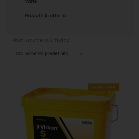
Varie
Prodotti in offerta
Visualizzazione di 2 risultati
Il
Il
prezzo
prezzo
IN OFFERTA
originale
attuale
era:
è:
569,10€.
398,37€.