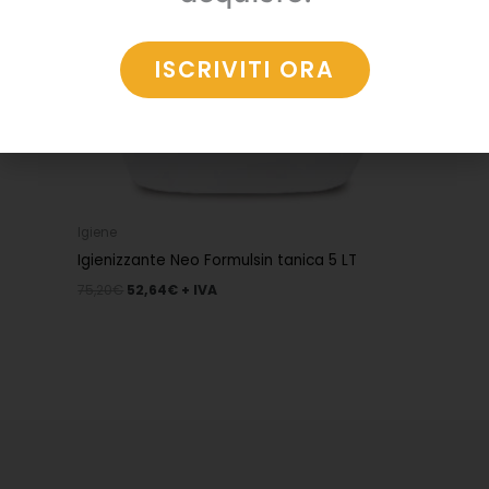
ISCRIVITI ORA
Igiene
Igienizzante Neo Formulsin tanica 5 LT
75,20
€
52,64
€
+ IVA