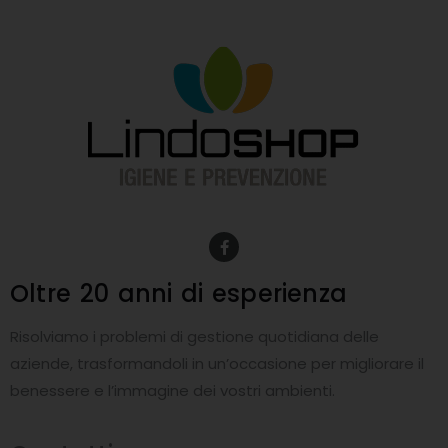
F
a
c
e
Oltre 20 anni
di esperienza
b
o
o
Risolviamo i problemi di gestione quotidiana delle
k
-
aziende, trasformandoli in un’occasione per migliorare il
f
benessere e l’immagine dei vostri ambienti.