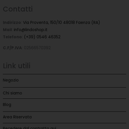
Contatti
Indirizzo
:
Via Proventa, 150/10 48018 Faenza (RA)
Mail
:
info@lindoshop.it
Telefono
:
(+39) 0546 46352
C.F/P.IVA
: 02566570392
Link utili
Negozio
Chi siamo
Blog
Area Riservata
Recedere dal contratto qui