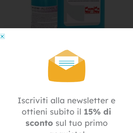
Igiene
Igienizzante mani in tanica da 5 L Kem
52,10
€
36,47
€
+ IVA
Il
Il
prezzo
prezzo
IN OFFERTA
originale
attuale
Iscriviti alla newsletter e
era:
è:
52,80€.
26,40€.
ottieni subito il
15% di
sconto
sul tuo primo