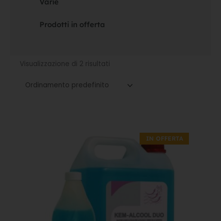
Varie
Prodotti in offerta
Visualizzazione di 2 risultati
Il
Il
prezzo
prezzo
IN OFFERTA
originale
attuale
era:
è:
52,10€.
36,47€.