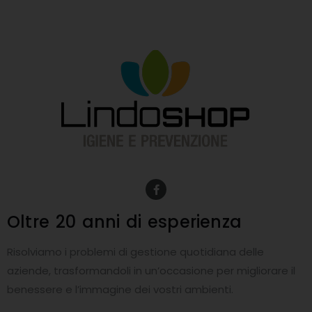
F
a
c
e
Oltre 20 anni
di esperienza
b
o
o
Risolviamo i problemi di gestione quotidiana delle
k
-
aziende, trasformandoli in un’occasione per migliorare il
f
benessere e l’immagine dei vostri ambienti.