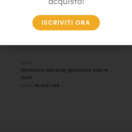
acquisto!
ISCRIVITI ORA
Igiene
Distributore Sani spray igienizzante mani no
touch
52,80
€
26,40
€
+ IVA