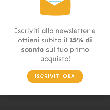
Iscriviti alla newsletter e
ottieni subito il
15% di
sconto
sul tuo primo
acquisto!
Disinfestazione
Insetticida liquido Piretrox
ISCRIVITI ORA
52,80
€
36,96
€
+ IVA