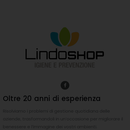
F
a
c
e
Oltre 20 anni
di esperienza
b
o
o
Risolviamo i problemi di gestione quotidiana delle
k
-
aziende, trasformandoli in un’occasione per migliorare il
f
benessere e l’immagine dei vostri ambienti.