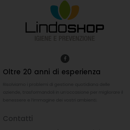
F
a
c
e
Oltre 20 anni
di esperienza
b
o
o
Risolviamo i problemi di gestione quotidiana delle
k
-
aziende, trasformandoli in un’occasione per migliorare il
f
benessere e l’immagine dei vostri ambienti.
Contatti