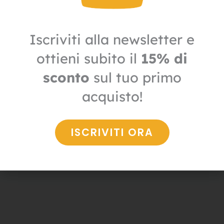
Iscriviti alla newsletter e
ottieni subito il
15% di
sconto
sul tuo primo
Distributori carta
acquisto!
Dispenser carta igienica a fogli
23,50
€
16,45
€
+ IVA
ISCRIVITI ORA