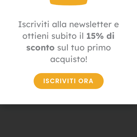
Iscriviti alla newsletter e
ottieni subito il
15% di
sconto
sul tuo primo
Distributori carta
acquisto!
Dispenser a sfilo per carta asciugamani
50,00
€
35,00
€
+ IVA
ISCRIVITI ORA