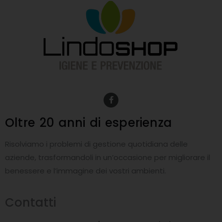
F
a
c
e
Oltre 20 anni
di esperienza
b
o
o
Risolviamo i problemi di gestione quotidiana delle
k
-
aziende, trasformandoli in un’occasione per migliorare il
f
benessere e l’immagine dei vostri ambienti.
Contatti