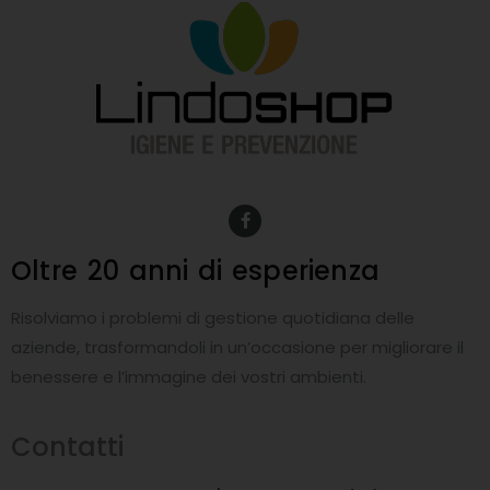
F
a
c
e
Oltre 20 anni
di esperienza
b
o
o
Risolviamo i problemi di gestione quotidiana delle
k
-
aziende, trasformandoli in un’occasione per migliorare il
f
benessere e l’immagine dei vostri ambienti.
Contatti