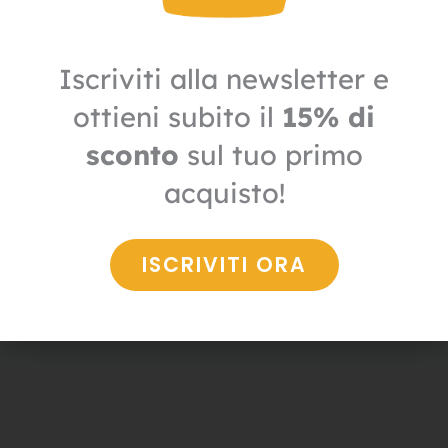
Iscriviti alla newsletter e
ottieni subito il
15% di
sconto
sul tuo primo
Carta
acquisto!
Carta igienica interfogliata econatural a V
1,20
€
0,84
€
+ IVA
ISCRIVITI ORA