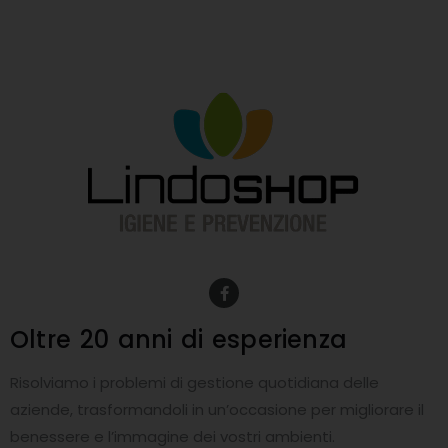
F
a
c
e
Oltre 20 anni
di esperienza
b
o
o
Risolviamo i problemi di gestione quotidiana delle
k
-
aziende, trasformandoli in un’occasione per migliorare il
f
benessere e l’immagine dei vostri ambienti.