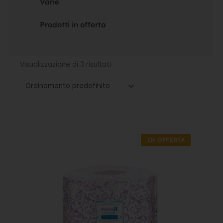
Varie
Prodotti in offerta
Visualizzazione di 3 risultati
Il
Il
prezzo
prezzo
IN OFFERTA
originale
attuale
era:
è:
20,20€.
14,14€.