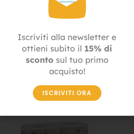
Iscriviti alla newsletter e
ottieni subito il
15% di
sconto
sul tuo primo
Carta
acquisto!
Carta igienica a rotoli pura cellulosa
3,70
€
2,59
€
+ IVA
ISCRIVITI ORA
Il
Il
prezzo
prezzo
IN OFFERTA
originale
attuale
era:
è:
5,50€.
3,85€.