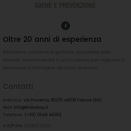
F
a
c
e
Oltre 20 anni
di esperienza
b
o
o
Risolviamo i problemi di gestione quotidiana delle
k
-
aziende, trasformandoli in un’occasione per migliorare il
f
benessere e l’immagine dei vostri ambienti.
Contatti
Indirizzo
:
Via Proventa, 150/10 48018 Faenza (RA)
Mail
:
info@lindoshop.it
Telefono
:
(+39) 0546 46352
C.F/P.IVA
: 02566570392