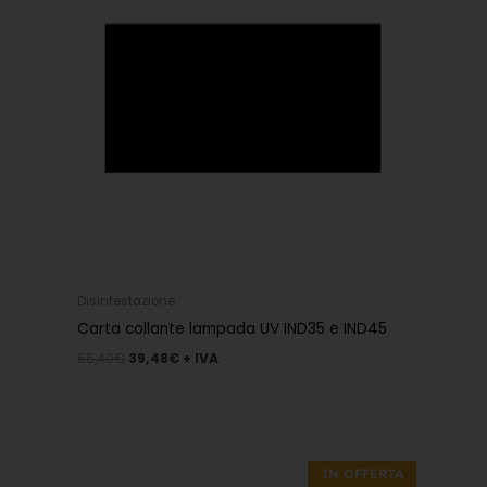
Disinfestazione
Carta collante lampada UV IND35 e IND45
56,40
€
39,48
€
+ IVA
Il
Il
prezzo
prezzo
IN OFFERTA
originale
attuale