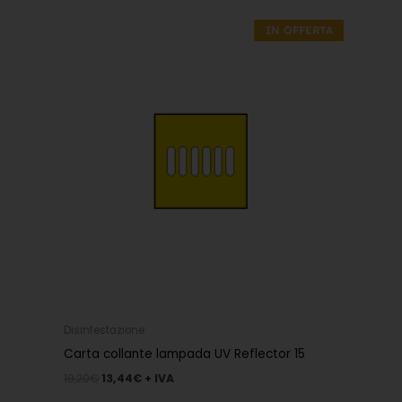
Il
Il
prezzo
prezzo
IN OFFERTA
originale
attuale
era:
è:
19,20€.
13,44€.
Disinfestazione
Carta collante lampada UV Reflector 15
19,20
€
13,44
€
+ IVA