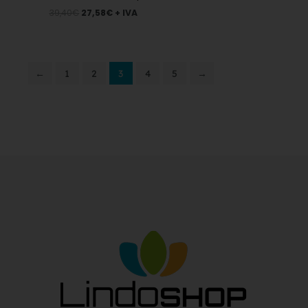
39,40
€
27,58
€
+ IVA
←
1
2
3
4
5
→