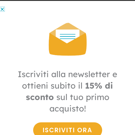
Disinfestazione
Carta collante lampada UV Luralite
Professional
23,00
€
16,10
€
+ IVA
Iscriviti alla newsletter e
Il
Il
ottieni subito il
15% di
prezzo
prezzo
IN OFFERTA
originale
attuale
sconto
sul tuo primo
era:
è:
34,90€.
24,43€.
acquisto!
ISCRIVITI ORA