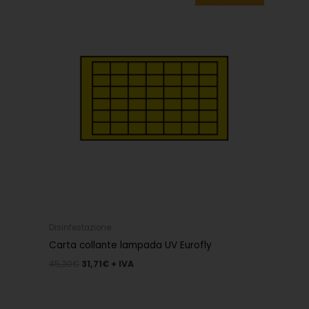
era:
è:
45,30€.
31,71€.
Disinfestazione
Carta collante lampada UV Eurofly
45,30
€
31,71
€
+ IVA