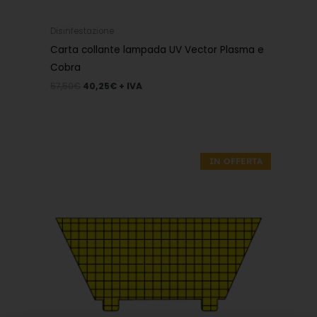
Disinfestazione
Carta collante lampada UV Vector Plasma e
Cobra
57,50
€
40,25
€
+ IVA
Il
Il
prezzo
prezzo
IN OFFERTA
originale
attuale
era:
è:
23,00€.
16,10€.