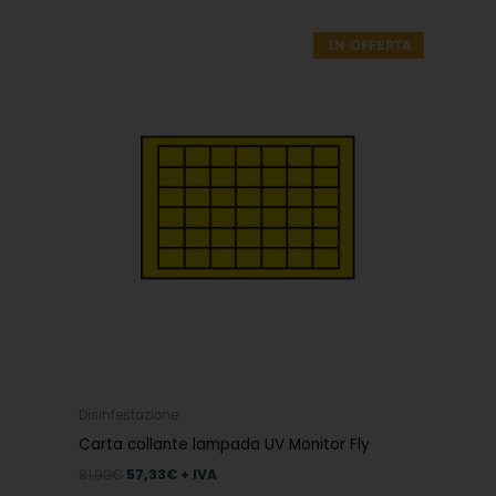
Il
Il
prezzo
prezzo
IN OFFERTA
originale
attuale
era:
è:
81,90€.
57,33€.
Disinfestazione
Carta collante lampada UV Monitor Fly
81,90
€
57,33
€
+ IVA