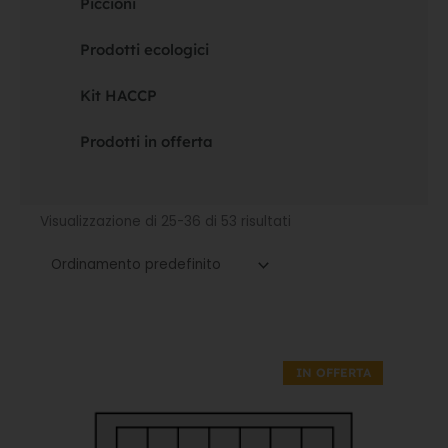
Piccioni
Prodotti ecologici
Kit HACCP
Prodotti in offerta
Visualizzazione di 25-36 di 53 risultati
Il
Il
prezzo
prezzo
IN OFFERTA
originale
attuale
era:
è:
132,90€.
93,03€.