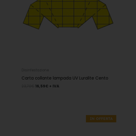
Disinfestazione
Carta collante lampada UV Luralite Cento
23,70
€
16,59
€
+ IVA
Il
Il
prezzo
prezzo
IN OFFERTA
originale
attuale
era:
è:
56,40€.
39,48€.