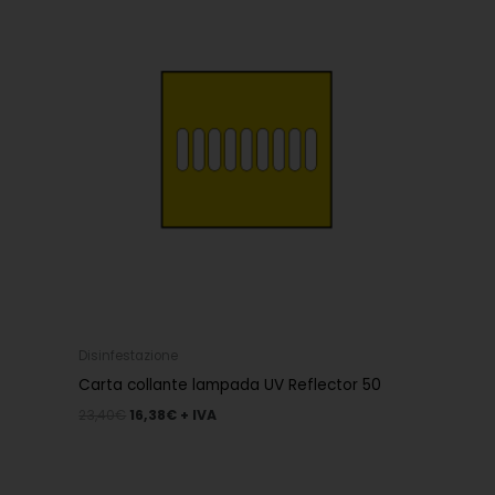
era:
è:
23,40€.
16,38€.
Disinfestazione
Carta collante lampada UV Reflector 50
23,40
€
16,38
€
+ IVA