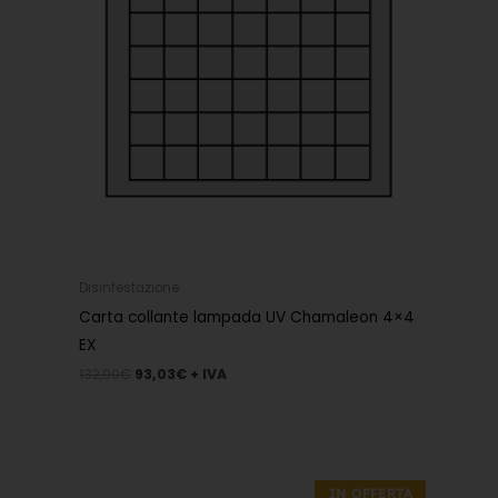
Disinfestazione
Carta collante lampada UV Chamaleon 4×4
EX
132,90
€
93,03
€
+ IVA
Il
Il
prezzo
prezzo
IN OFFERTA
originale
attuale