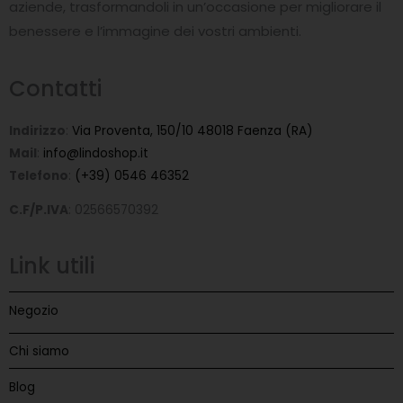
-
aziende, trasformandoli in un’occasione per migliorare il
f
benessere e l’immagine dei vostri ambienti.
Contatti
Indirizzo
:
Via Proventa, 150/10 48018 Faenza (RA)
Mail
:
info@lindoshop.it
Telefono
:
(+39) 0546 46352
C.F/P.IVA
: 02566570392
Link utili
Negozio
Chi siamo
Blog