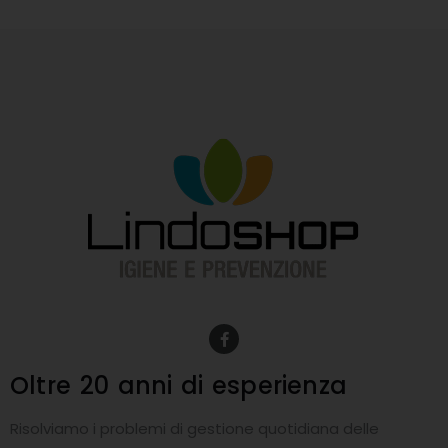
F
a
c
e
Oltre 20 anni
di esperienza
b
o
o
Risolviamo i problemi di gestione quotidiana delle
k