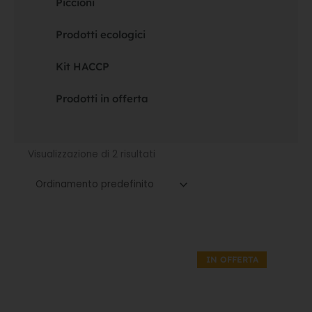
Piccioni
Prodotti ecologici
Kit HACCP
Prodotti in offerta
Visualizzazione di 2 risultati
Il
Il
prezzo
prezzo
IN OFFERTA
originale
attuale
era:
è:
40,00€.
28,00€.