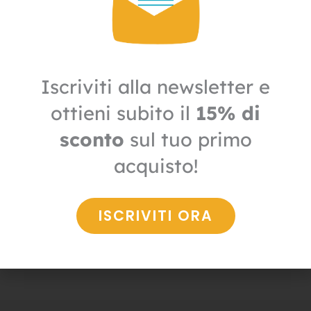
Iscriviti alla newsletter e
ottieni subito il
15% di
sconto
sul tuo primo
acquisto!
Derattizzazione
Postazione Beta 2 Derattizzazione
ISCRIVITI ORA
7,00
€
4,90
€
+ IVA