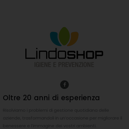
F
a
c
e
Oltre 20 anni
di esperienza
b
o
o
Risolviamo i problemi di gestione quotidiana delle
k
-
aziende, trasformandoli in un’occasione per migliorare il
f
benessere e l’immagine dei vostri ambienti.