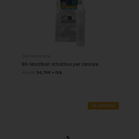
Disinfestazione
BG-Mozzibait attrattivo per zanzare
49,70
€
34,79
€
+ IVA
Il
Il
prezzo
prezzo
IN OFFERTA
originale
attuale
era:
è:
231,60€.
162,12€.