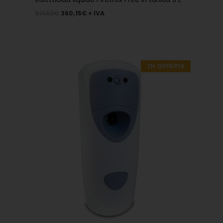
514,50
€
360,15
€
+ IVA
Il
Il
prezzo
prezzo
IN OFFERTA
originale
attuale
era:
è:
25,10€.
17,57€.