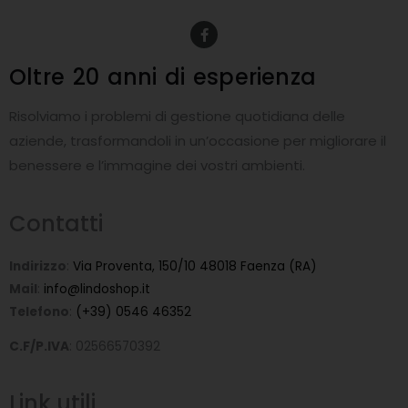
F
a
c
e
Oltre 20 anni
di esperienza
b
o
o
Risolviamo i problemi di gestione quotidiana delle
k
-
aziende, trasformandoli in un’occasione per migliorare il
f
benessere e l’immagine dei vostri ambienti.
Contatti
Indirizzo
:
Via Proventa, 150/10 48018 Faenza (RA)
Mail
:
info@lindoshop.it
Telefono
:
(+39) 0546 46352
C.F/P.IVA
: 02566570392
Link utili