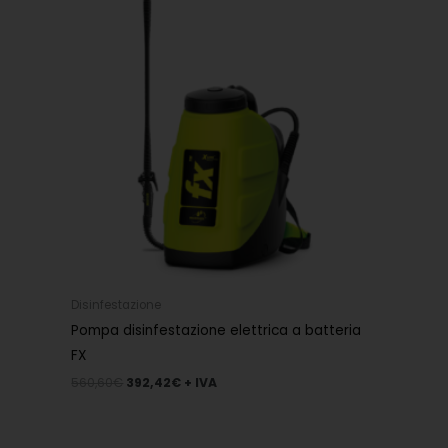
560,60€.
392,42€.
Disinfestazione
Pompa disinfestazione elettrica a batteria
FX
560,60
€
392,42
€
+ IVA