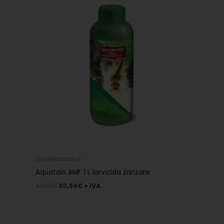
era:
è:
44,20€.
30,94€.
Disinfestazione
Aquatain AMF 1 L larvicida zanzare
44,20
€
30,94
€
+ IVA
Il
Il