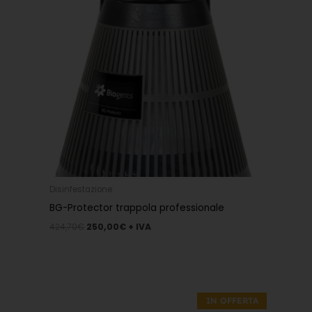
Disinfestazione
BG-Protector trappola professionale
424,70
€
250,00
€
+ IVA
Il
Il
prezzo
prezzo
IN OFFERTA
originale
attuale