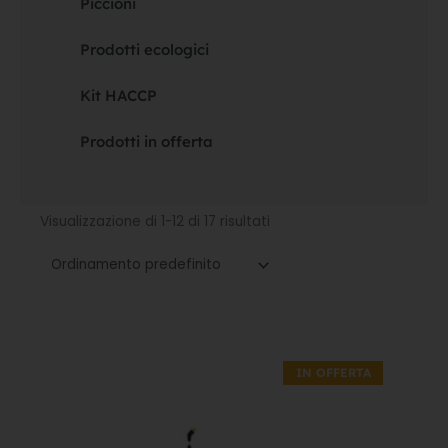
Piccioni
Prodotti ecologici
Kit HACCP
Prodotti in offerta
Visualizzazione di 1-12 di 17 risultati
Il
Il
prezzo
prezzo
IN OFFERTA
originale
attuale
era:
è:
119,50€.
83,65€.