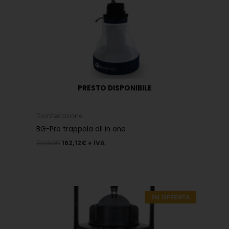
PRESTO DISPONIBILE
Disinfestazione
BG-Pro trappola all in one
231,60
€
162,12
€
+ IVA
Il
Il
prezzo
prezzo
IN OFFERTA
originale
attuale
era:
è:
424,70€.
250,00€.