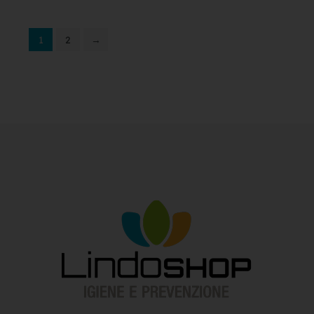
1
2
→