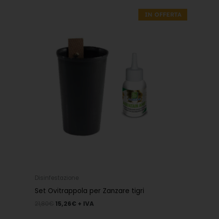
prezzo
prezzo
IN OFFERTA
originale
attuale
era:
è:
21,80€.
15,26€.
Disinfestazione
Set Ovitrappola per Zanzare tigri
21,80
€
15,26
€
+ IVA