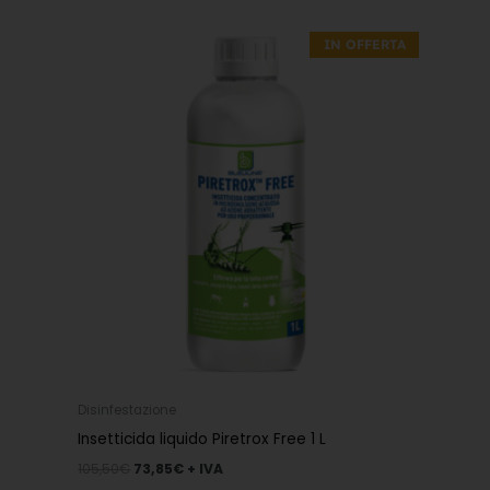
Il
Il
prezzo
prezzo
IN OFFERTA
originale
attuale
era:
è:
105,50€.
73,85€.
Disinfestazione
Insetticida liquido Piretrox Free 1 L
105,50
€
73,85
€
+ IVA