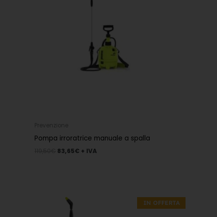
Prevenzione
Pompa irroratrice manuale a spalla
119,50
€
83,65
€
+ IVA
Il
Il
prezzo
prezzo
IN OFFERTA
originale
attuale
era:
è: