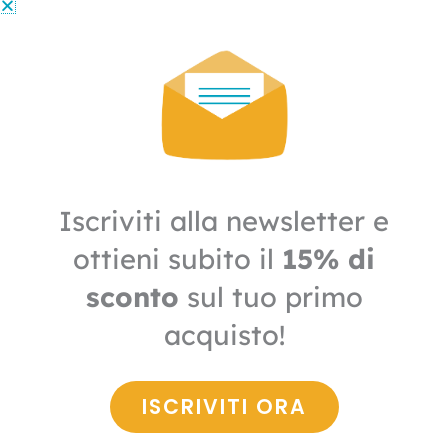
Disinfestazione
Repellente mosche Piretro per dispenser
automatico
10,60
€
7,42
€
+ IVA
Iscriviti alla newsletter e
Il
Il
prezzo
prezzo
IN OFFERTA
ottieni subito il
15% di
originale
attuale
era:
è:
44,90€.
31,43€.
sconto
sul tuo primo
acquisto!
ISCRIVITI ORA