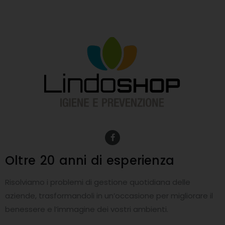
F
a
c
e
Oltre 20 anni
di esperienza
b
o
o
Risolviamo i problemi di gestione quotidiana delle
k
-
aziende, trasformandoli in un’occasione per migliorare il
f
benessere e l’immagine dei vostri ambienti.