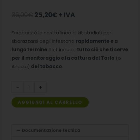
Il
Il
36,00
€
25,20
€
+ IVA
prezzo
prezzo
Feropack è la nostra linea di kit studiati per
originale
attuale
sbarazzarsi degli infestanti
rapidamente e a
era:
è:
lungo termine
. Il kit include
tutto ciò che ti serve
per
il monitoraggio e la cattura del Tarlo
(o
36,00€.
25,20€.
Anobio)
del tabacco
.
Kit
-
+
Feropack
Tarlo
AGGIUNGI AL CARRELLO
del
tabacco
quantità
Documentazione tecnica