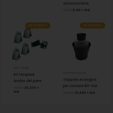
autosvuotante
7,30
€
5,11
€
+ IVA
IN OFFERTA
IN OFFERTA
Il
Il
Il
Il
prezzo
prezzo
prezzo
prezzo
originale
attuale
originale
attuale
era:
è:
era:
è:
29,10€.
20,37€.
44,90€.
31,43€.
Altri insetti
Disinfestazione
Kit Feropack
Trappola ecologica
Anobio del pane
per zanzare BG-Gat
29,10
€
20,37
€
+
IVA
44,90
€
31,43
€
+ IVA