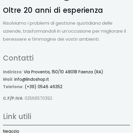
c
e
Oltre 20 anni
di esperienza
b
o
o
Risolviamo i problemi di gestione quotidiana delle
k
-
aziende, trasformandoli in un’occasione per migliorare il
f
benessere e l’immagine dei vostri ambienti.
Contatti
Indirizzo
:
Via Proventa, 150/10 48018 Faenza (RA)
Mail
:
info@lindoshop.it
Telefono
:
(+39) 0546 46352
C.F/P.IVA
: 02566570392
Link utili
Negozio