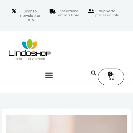
Vai
al
Sconto
Spedizione
Supporto
entro 24 ore
professionale
newsletter
contenuto
-15%
0
Carrell