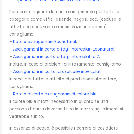
–
Sapone lavamani in schiuma antibatterico
.
Per quanto riguarda la carta e in generale per tutte le
categorie come uffici, aziende, negozi, ecc. (escluse le
attività di produzione e manipolazione alimenti),
consigliamo:
–
Rotolo asciugamani Econatural
;
–
Asciugamani in carta a fagli intercalati Econatural
;
–
Asciugamani in carta a fogli intercalati a Z
.
Inoltre, in caso di problemi di intasamento, consigliamo:
–
Asciugamani in carta idrosolubile intercalati
.
Invece, per tutte le attività di produzione alimentare,
consigliamo:
–
Rotolo di carta asciugamani di colore blu
.
Il colore blu è infatti necessario in quanto se una
porzione di carta dovesse finire in mezzo agli alimenti si
vedrebbe subito.
In assenza di acqua, è possibile ricorrere ai cosiddetti