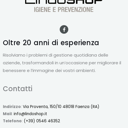
F
a
c
e
Oltre 20 anni
di esperienza
b
o
o
Risolviamo i problemi di gestione quotidiana delle
k
-
aziende, trasformandoli in un’occasione per migliorare il
f
benessere e l’immagine dei vostri ambienti.
Contatti
Indirizzo
:
Via Proventa, 150/10 48018 Faenza (RA)
Mail
:
info@lindoshop.it
Telefono
:
(+39) 0546 46352