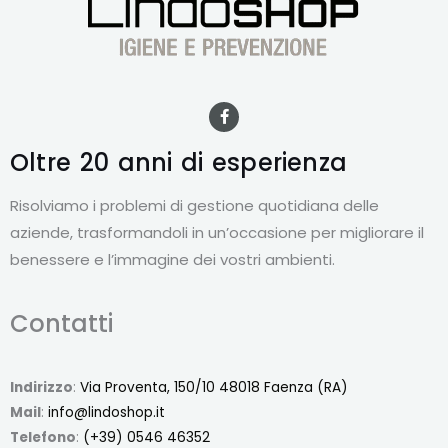
F
a
c
e
Oltre 20 anni
di esperienza
b
o
o
Risolviamo i problemi di gestione quotidiana delle
k
-
aziende, trasformandoli in un’occasione per migliorare il
f
benessere e l’immagine dei vostri ambienti.
Contatti
Indirizzo
:
Via Proventa, 150/10 48018 Faenza (RA)
Mail
:
info@lindoshop.it
Telefono
:
(+39) 0546 46352