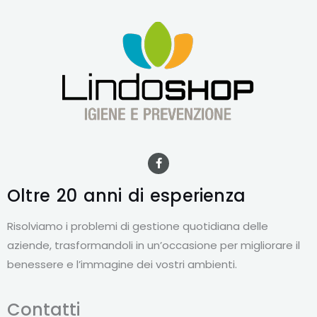
F
a
c
e
Oltre 20 anni
di esperienza
b
o
o
Risolviamo i problemi di gestione quotidiana delle
k
-
aziende, trasformandoli in un’occasione per migliorare il
f
benessere e l’immagine dei vostri ambienti.
Contatti