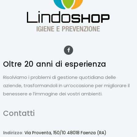
F
a
c
e
Oltre 20 anni
di esperienza
b
o
o
Risolviamo i problemi di gestione quotidiana delle
k
-
aziende, trasformandoli in un’occasione per migliorare il
f
benessere e l’immagine dei vostri ambienti.
Contatti
Indirizzo
:
Via Proventa, 150/10 48018 Faenza (RA)