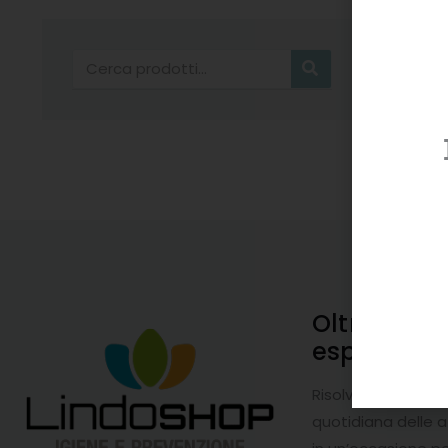
Cerca
Oltre 20 a
esperienz
Risolviamo i probl
quotidiana delle 