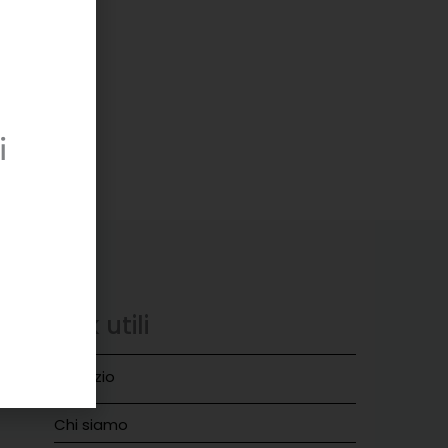
i
Link utili
018
Negozio
Chi siamo