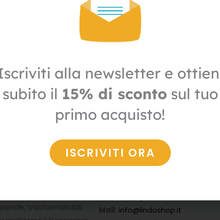
Iscriviti alla newsletter e ottien
subito il
15% di sconto
sul tuo
primo acquisto!
ISCRIVITI ORA
nni
di
Contatti
a
Indirizzo
:
Via Proventa, 150/10 48
emi di gestione
Faenza (RA)
aziende, trasformandoli
Mail
:
info@lindoshop.it