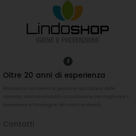
F
a
c
e
Oltre 20 anni
di esperienza
b
o
o
Risolviamo i problemi di gestione quotidiana delle
k
-
aziende, trasformandoli in un’occasione per migliorare il
f
benessere e l’immagine dei vostri ambienti.
Contatti