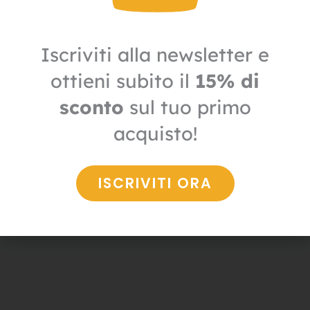
Iscriviti alla newsletter e
ottieni subito il
15% di
sconto
sul tuo primo
Igiene
acquisto!
Igienizzante autosvuotante Spray Medical
8,60
€
6,02
€
+ IVA
ISCRIVITI ORA