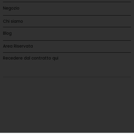
Negozio
Chi siamo
Blog
Area Riservata
Recedere dal contratto qui