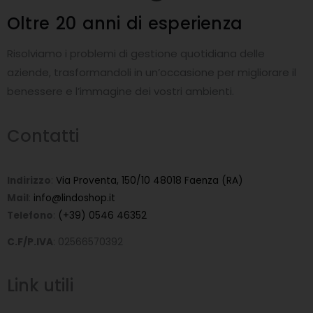
c
e
Oltre 20 anni
di esperienza
b
o
o
Risolviamo i problemi di gestione quotidiana delle
k
-
aziende, trasformandoli in un’occasione per migliorare il
f
benessere e l’immagine dei vostri ambienti.
Contatti
Indirizzo
:
Via Proventa, 150/10 48018 Faenza (RA)
Mail
:
info@lindoshop.it
Telefono
:
(+39) 0546 46352
C.F/P.IVA
: 02566570392
Link utili