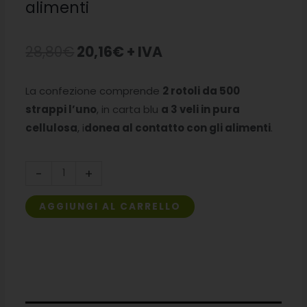
alimenti
Il
Il
28,80
€
20,16
€
+ IVA
prezzo
prezzo
La confezione comprende
2 rotoli da 500
originale
attuale
strappi l’uno
, in carta blu
a 3 veli in pura
era:
è:
cellulosa
, i
donea al contatto con gli alimenti
.
28,80€.
20,16€.
Rotoli
-
+
carta
multiuso
AGGIUNGI AL CARRELLO
blu
per
alimenti
quantità