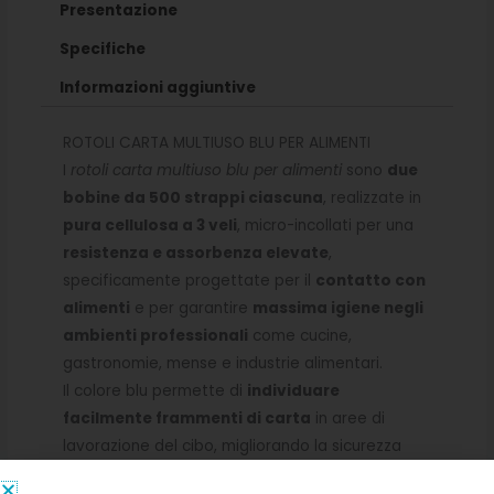
Presentazione
Specifiche
Informazioni aggiuntive
ROTOLI CARTA MULTIUSO BLU PER ALIMENTI
I
rotoli carta multiuso blu per alimenti
sono
due
bobine da 500 strappi ciascuna
, realizzate in
pura cellulosa a 3 veli
, micro-incollati per una
resistenza e assorbenza elevate
,
specificamente progettate per il
contatto con
alimenti
e per garantire
massima igiene negli
ambienti professionali
come cucine,
gastronomie, mense e industrie alimentari.
Il colore blu permette di
individuare
facilmente frammenti di carta
in aree di
lavorazione del cibo, migliorando la sicurezza
igienica e rispettando gli standard del settore