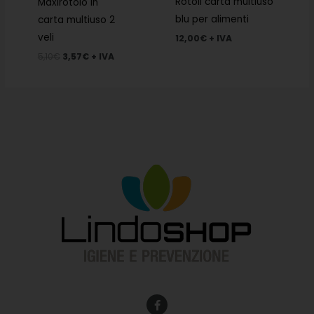
Rotoli carta multiuso
Maxirotolo in
blu per alimenti
carta multiuso 2
veli
12,00
€
+ IVA
5,10
€
3,57
€
+ IVA
F
a