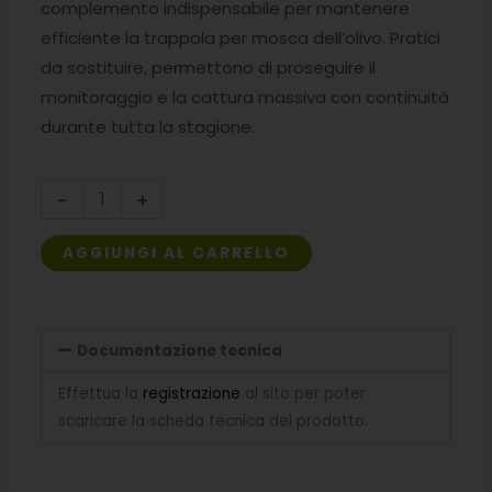
complemento indispensabile per mantenere
era:
è:
efficiente la trappola per mosca dell’olivo. Pratici
da sostituire, permettono di proseguire il
6,30€.
4,41€.
monitoraggio e la cattura massiva con continuità
durante tutta la stagione.
Ricambi
-
+
collanti
per
AGGIUNGI AL CARRELLO
Delta
Trap
quantità
Documentazione tecnica
Effettua la
registrazione
al sito per poter
scaricare la scheda tecnica del prodotto.