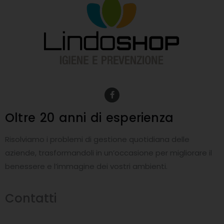
F
a
c
e
Oltre 20 anni
di esperienza
b
o
o
Risolviamo i problemi di gestione quotidiana delle
k
-
aziende, trasformandoli in un’occasione per migliorare il
f
benessere e l’immagine dei vostri ambienti.
Contatti