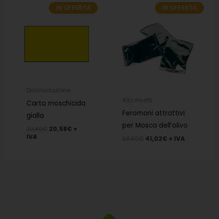
IN OFFERTA
IN OFFERTA
Il
Il
Il
Il
prezzo
prezzo
prezzo
prezzo
originale
attuale
originale
attuale
era:
è:
era:
è:
29,40€.
20,58€.
58,60€.
41,02€.
Disinfestazione
Altri insetti
Carta moschicida
Feromoni attrattivi
gialla
per Mosca dell’olivo
29,40
€
20,58
€
+
IVA
58,60
€
41,02
€
+ IVA