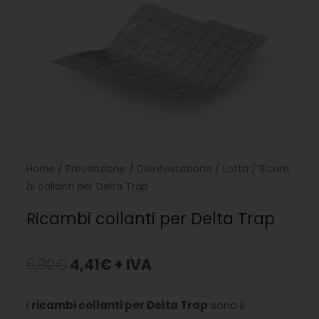
Home
/
Prevenzione
/
Disinfestazione
/
Lotta
/ Ricam
bi collanti per Delta Trap
Ricambi collanti per Delta Trap
Il
Il
6,30
€
4,41
€
+ IVA
prezzo
prezzo
I
ricambi collanti per Delta Trap
sono il
originale
attuale