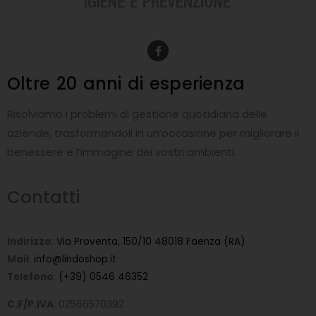
F
a
c
e
Oltre 20 anni
di esperienza
b
o
o
Risolviamo i problemi di gestione quotidiana delle
k
-
aziende, trasformandoli in un’occasione per migliorare il
f
benessere e l’immagine dei vostri ambienti.
Contatti
Indirizzo
:
Via Proventa, 150/10 48018 Faenza (RA)
Mail
:
info@lindoshop.it
Telefono
:
(+39) 0546 46352
C.F/P.IVA
: 02566570392