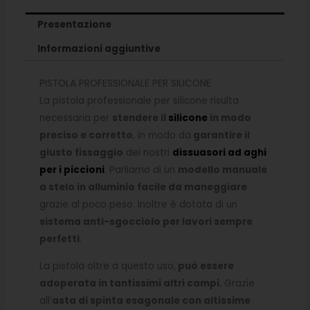
Presentazione
Informazioni aggiuntive
PISTOLA PROFESSIONALE PER SILICONE
La pistola professionale per silicone risulta
necessaria per
stendere il
silicone
in modo
preciso e corretto
, in modo da
garantire il
giusto fissaggio
dei nostri
dissuasori ad aghi
per i piccioni
. Parliamo di un
modello manuale
a stelo in alluminio facile da maneggiare
grazie al poco peso. Inoltre è dotata di un
sistema anti-sgocciolo per lavori sempre
perfetti
.
La pistola oltre a questo uso,
può essere
adoperata in tantissimi altri campi.
Grazie
all’
asta di spinta esagonale con altissime