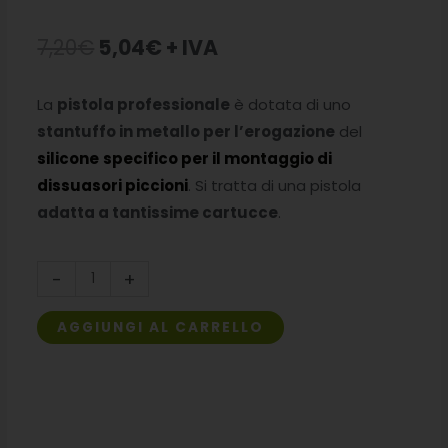
Il
Il
7,20
€
5,04
€
+ IVA
prezzo
prezzo
La
pistola professionale
è dotata di uno
originale
attuale
stantuffo in metallo per l’erogazione
del
era:
è:
silicone
specifico per il montaggio di
dissuasori piccioni
. Si tratta di una pistola
7,20€.
5,04€.
adatta a tantissime cartucce
.
Pistola
-
+
professionale
per
AGGIUNGI AL CARRELLO
silicone
quantità