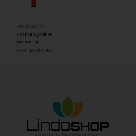
Derattizzazione
Mastice sigillante
per roditori
17,10
€
11,97
€
+ IVA