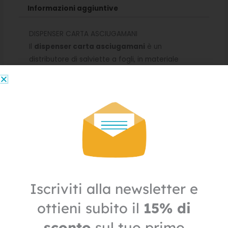
Informazioni aggiuntive
DISPENSER CARTA ASCIUGAMANI
Il
dispenser carta asciugamani
è un
distributore di salviette a fogli, in materiale
plastico bianco. È
compatibile con tutti i tipi di
piegature delle salviette
(
Z-V-C-W-M
).
Se cerchi una
classica salvietta a V
ti consiglio
gli
asciugamani intercalati a fogli
.
Tuttavia esistono
tantissimi tipi di
carta
asciugamani
compatibili
: infatti potrai
sceglierli
a fogli idrosolubili
, oppure gli
asciugamani riciclati
per il minimo impatto
ambientale.
Iscriviti alla newsletter e
Capacità di 500 fogli
circa dei vari formati.
ottieni subito il
15% di
sconto
sul tuo primo