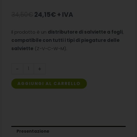
Il
Il
34,50
€
24,15
€
+ IVA
prezzo
prezzo
Il prodotto è un
distributore di salviette a fogli
,
originale
attuale
compatibile con tutti i tipi di piegature delle
era:
è:
salviette
(Z-V-C-W-M).
34,50€.
24,15€.
Dispenser
-
+
carta
asciugamani
AGGIUNGI AL CARRELLO
quantità
Presentazione