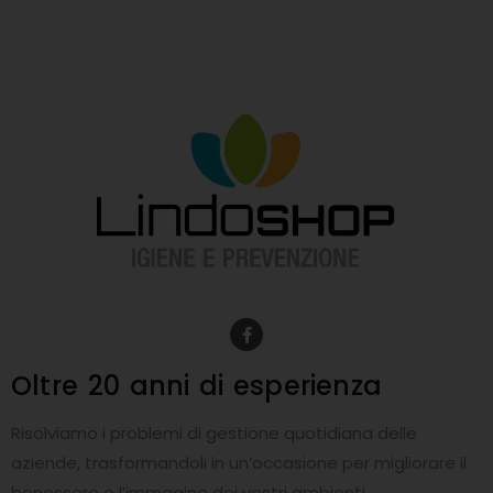
F
a
c
e
Oltre 20 anni
di esperienza
b
o
o
Risolviamo i problemi di gestione quotidiana delle
k
-
aziende, trasformandoli in un’occasione per migliorare il
f
benessere e l’immagine dei vostri ambienti.