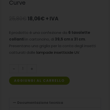
Curve
Il
Il
25,80
€
18,06
€
+ IVA
prezzo
prezzo
Il prodotto è una confezione da
6 tavolette
originale
attuale
collanti
in cartoncino, di
39,5 cm x 31 cm
.
era:
è:
Presentano una griglia per la conta degli insetti
catturati dalle
lampade insetticide UV
.
25,80€.
18,06€.
Carta
-
+
collante
lampada
AGGIUNGI AL CARRELLO
UV
Halo
Curve
Documentazione tecnica
quantità