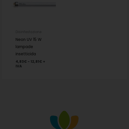
4,83€
a
12,81€
Disinfestazione
Neon UV 15 W
lampade
insetticida
4,83
€
-
12,81
€
+
IVA