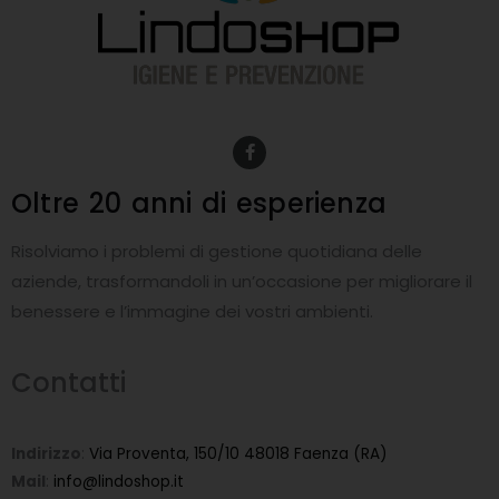
F
a
c
e
Oltre 20 anni
di esperienza
b
o
o
Risolviamo i problemi di gestione quotidiana delle
k
-
aziende, trasformandoli in un’occasione per migliorare il
f
benessere e l’immagine dei vostri ambienti.
Contatti
Indirizzo
:
Via Proventa, 150/10 48018 Faenza (RA)
Mail
:
info@lindoshop.it